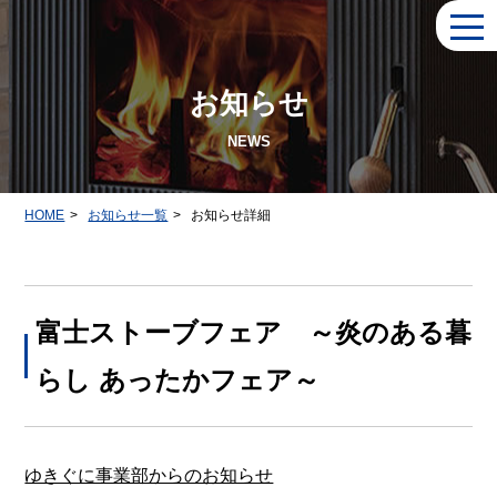
togg
navi
お知らせ
NEWS
HOME
>
お知らせ一覧
>
お知らせ詳細
富士ストーブフェア ～炎のある暮
らし あったかフェア～
ゆきぐに事業部からのお知らせ