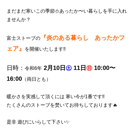
まだまだ寒いこの季節⛄
あったか〜い暮らしを
手に入れ
ませんか？
『炎のある暮らし あったかフ
富士ストーブの
ェア』
を
開催いたします‼️
日時：
2月10日
㊏
11日
㊐
10:00〜
令和6年
16:00
（両日とも）
暖かさを実感して頂くには
寒い今が1番です‼️
たくさんのストーブを焚いてお待ちしております🔥
是非 遊びにいらして下さい✨