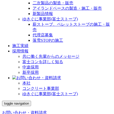
二次製品の製造・販売
アイランドベースの製造・施工・販売
新製品情報
ゆきぐに事業部(富士ストーブ)
薪ストーブ、ペレットストーブの施工・販
売
代理店募集
落雪STOPの施工
施工実績
採用情報
共に働く先輩からのメッセージ
富士コンを詳しく知る
中途採用
新卒採用
本社
コンクリート事業部
ゆきぐに事業部(富士ストーブ)
toggle navigation
お問い合わせ・資料請求