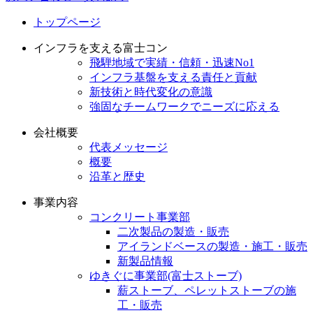
トップページ
インフラを支える富士コン
飛騨地域で実績・信頼・迅速No1
インフラ基盤を支える責任と貢献
新技術と時代変化の意識
強固なチームワークでニーズに応える
会社概要
代表メッセージ
概要
沿革と歴史
事業内容
コンクリート事業部
二次製品の製造・販売
アイランドベースの製造・施工・販売
新製品情報
ゆきぐに事業部(富士ストーブ)
薪ストーブ、ペレットストーブの施
工・販売