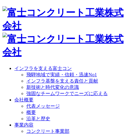
インフラを支える富士コン
飛騨地域で実績・信頼・迅速No1
インフラ基盤を支える責任と貢献
新技術と時代変化の意識
強固なチームワークでニーズに応える
会社概要
代表メッセージ
概要
沿革と歴史
事業内容
コンクリート事業部