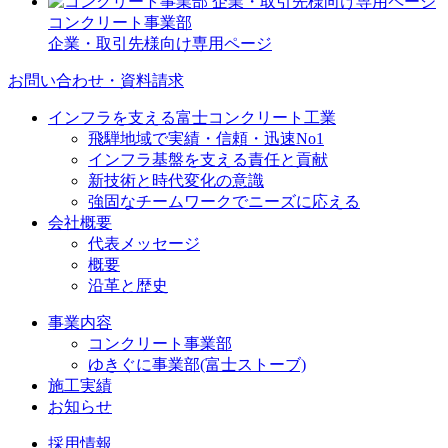
コンクリート事業部
企業・取引先様向け専用ページ
お問い合わせ・資料請求
インフラを支える富士コンクリート工業
飛騨地域で実績・信頼・迅速No1
インフラ基盤を支える責任と貢献
新技術と時代変化の意識
強固なチームワークでニーズに応える
会社概要
代表メッセージ
概要
沿革と歴史
事業内容
コンクリート事業部
ゆきぐに事業部(富士ストーブ)
施工実績
お知らせ
採用情報