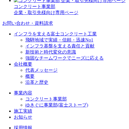
コンクリート事業部
企業・取引先様向け専用ページ
お問い合わせ・資料請求
インフラを支える富士コンクリート工業
飛騨地域で実績・信頼・迅速No1
インフラ基盤を支える責任と貢献
新技術と時代変化の意識
強固なチームワークでニーズに応える
会社概要
代表メッセージ
概要
沿革と歴史
事業内容
コンクリート事業部
ゆきぐに事業部(富士ストーブ)
施工実績
お知らせ
採用情報