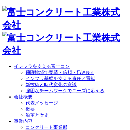
インフラを支える富士コン
飛騨地域で実績・信頼・迅速No1
インフラ基盤を支える責任と貢献
新技術と時代変化の意識
強固なチームワークでニーズに応える
会社概要
代表メッセージ
概要
沿革と歴史
事業内容
コンクリート事業部