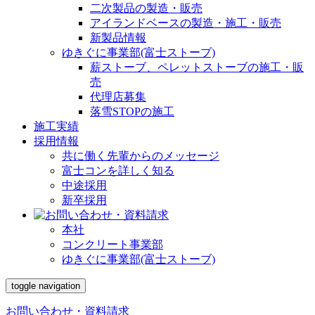
二次製品の製造・販売
アイランドベースの製造・施工・販売
新製品情報
ゆきぐに事業部(富士ストーブ)
薪ストーブ、ペレットストーブの施工・販
売
代理店募集
落雪STOPの施工
施工実績
採用情報
共に働く先輩からのメッセージ
富士コンを詳しく知る
中途採用
新卒採用
本社
コンクリート事業部
ゆきぐに事業部(富士ストーブ)
toggle navigation
お問い合わせ・資料請求