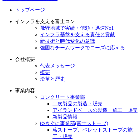
トップページ
インフラを支える富士コン
飛騨地域で実績・信頼・迅速No1
インフラ基盤を支える責任と貢献
新技術と時代変化の意識
強固なチームワークでニーズに応える
会社概要
代表メッセージ
概要
沿革と歴史
事業内容
コンクリート事業部
二次製品の製造・販売
アイランドベースの製造・施工・販売
新製品情報
ゆきぐに事業部(富士ストーブ)
薪ストーブ、ペレットストーブの施
工・販売