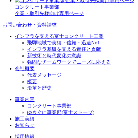
コンクリート事業部
企業・取引先様向け専用ページ
お問い合わせ・資料請求
インフラを支える富士コンクリート工業
飛騨地域で実績・信頼・迅速No1
インフラ基盤を支える責任と貢献
新技術と時代変化の意識
強固なチームワークでニーズに応える
会社概要
代表メッセージ
概要
沿革と歴史
事業内容
コンクリート事業部
ゆきぐに事業部(富士ストーブ)
施工実績
お知らせ
採用情報