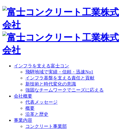
インフラを支える富士コン
飛騨地域で実績・信頼・迅速No1
インフラ基盤を支える責任と貢献
新技術と時代変化の意識
強固なチームワークでニーズに応える
会社概要
代表メッセージ
概要
沿革と歴史
事業内容
コンクリート事業部