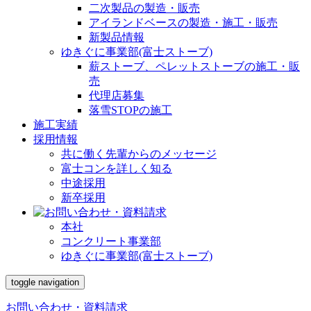
二次製品の製造・販売
アイランドベースの製造・施工・販売
新製品情報
ゆきぐに事業部(富士ストーブ)
薪ストーブ、ペレットストーブの施工・販
売
代理店募集
落雪STOPの施工
施工実績
採用情報
共に働く先輩からのメッセージ
富士コンを詳しく知る
中途採用
新卒採用
本社
コンクリート事業部
ゆきぐに事業部(富士ストーブ)
toggle navigation
お問い合わせ・資料請求