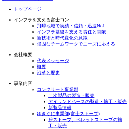
トップページ
インフラを支える富士コン
飛騨地域で実績・信頼・迅速No1
インフラ基盤を支える責任と貢献
新技術と時代変化の意識
強固なチームワークでニーズに応える
会社概要
代表メッセージ
概要
沿革と歴史
事業内容
コンクリート事業部
二次製品の製造・販売
アイランドベースの製造・施工・販売
新製品情報
ゆきぐに事業部(富士ストーブ)
薪ストーブ、ペレットストーブの施
工・販売