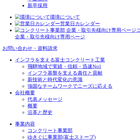
新卒採用
環境について
営業日カレンダー
企業・取引先様向け専用ページ
お問い合わせ・資料請求
インフラを支える富士コンクリート工業
飛騨地域で実績・信頼・迅速No1
インフラ基盤を支える責任と貢献
新技術と時代変化の意識
強固なチームワークでニーズに応える
会社概要
代表メッセージ
概要
沿革と歴史
事業内容
コンクリート事業部
ゆきぐに事業部(富士ストーブ)