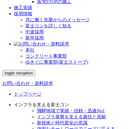
落雪STOPの施工
施工実績
採用情報
共に働く先輩からのメッセージ
富士コンを詳しく知る
中途採用
新卒採用
本社
コンクリート事業部
ゆきぐに事業部(富士ストーブ)
toggle navigation
お問い合わせ・資料請求
トップページ
インフラを支える富士コン
飛騨地域で実績・信頼・迅速No1
インフラ基盤を支える責任と貢献
新技術と時代変化の意識
強固なチームワークでニーズに応える