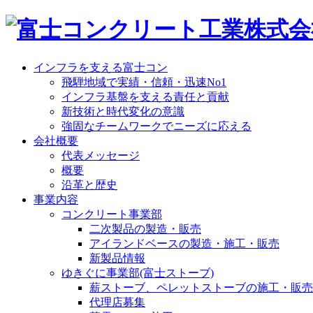
インフラを支える富士コン
飛騨地域で実績・信頼・迅速No1
インフラ基盤を支える責任と貢献
新技術と時代変化の意識
強固なチームワークでニーズに応える
会社概要
代表メッセージ
概要
沿革と歴史
事業内容
コンクリート事業部
二次製品の製造・販売
アイランドベースの製造・施工・販売
新製品情報
ゆきぐに事業部(富士ストーブ)
薪ストーブ、ペレットストーブの施工・販売
代理店募集