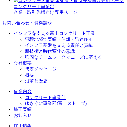
コンクリート事業部
企業・取引先様向け専用ページ
お問い合わせ・資料請求
インフラを支える富士コンクリート工業
飛騨地域で実績・信頼・迅速No1
インフラ基盤を支える責任と貢献
新技術と時代変化の意識
強固なチームワークでニーズに応える
会社概要
代表メッセージ
概要
沿革と歴史
事業内容
コンクリート事業部
ゆきぐに事業部(富士ストーブ)
施工実績
お知らせ
採用情報