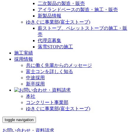
二次製品の製造・販売
アイランドベースの製造・施工・販売
新製品情報
ゆきぐに事業部(富士ストーブ)
薪ストーブ、ペレットストーブの施工・販
売
代理店募集
落雪STOPの施工
施工実績
採用情報
共に働く先輩からのメッセージ
富士コンを詳しく知る
中途採用
新卒採用
本社
コンクリート事業部
ゆきぐに事業部(富士ストーブ)
toggle navigation
お問い合わせ・資料請求