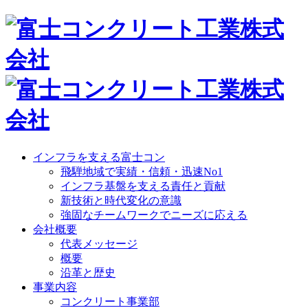
インフラを支える富士コン
飛騨地域で実績・信頼・迅速No1
インフラ基盤を支える責任と貢献
新技術と時代変化の意識
強固なチームワークでニーズに応える
会社概要
代表メッセージ
概要
沿革と歴史
事業内容
コンクリート事業部