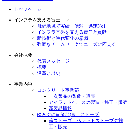
トップページ
インフラを支える富士コン
飛騨地域で実績・信頼・迅速No1
インフラ基盤を支える責任と貢献
新技術と時代変化の意識
強固なチームワークでニーズに応える
会社概要
代表メッセージ
概要
沿革と歴史
事業内容
コンクリート事業部
二次製品の製造・販売
アイランドベースの製造・施工・販売
新製品情報
ゆきぐに事業部(富士ストーブ)
薪ストーブ、ペレットストーブの施
工・販売