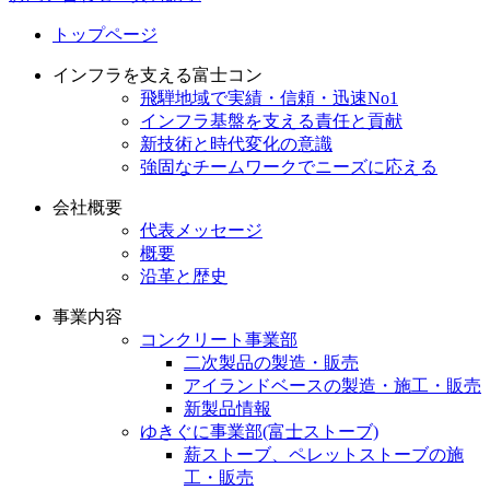
トップページ
インフラを支える富士コン
飛騨地域で実績・信頼・迅速No1
インフラ基盤を支える責任と貢献
新技術と時代変化の意識
強固なチームワークでニーズに応える
会社概要
代表メッセージ
概要
沿革と歴史
事業内容
コンクリート事業部
二次製品の製造・販売
アイランドベースの製造・施工・販売
新製品情報
ゆきぐに事業部(富士ストーブ)
薪ストーブ、ペレットストーブの施
工・販売