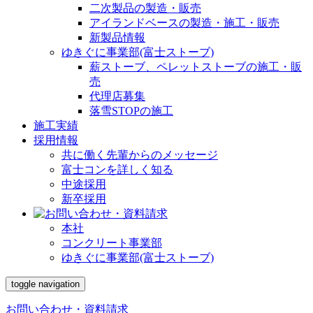
二次製品の製造・販売
アイランドベースの製造・施工・販売
新製品情報
ゆきぐに事業部(富士ストーブ)
薪ストーブ、ペレットストーブの施工・販
売
代理店募集
落雪STOPの施工
施工実績
採用情報
共に働く先輩からのメッセージ
富士コンを詳しく知る
中途採用
新卒採用
本社
コンクリート事業部
ゆきぐに事業部(富士ストーブ)
toggle navigation
お問い合わせ・資料請求