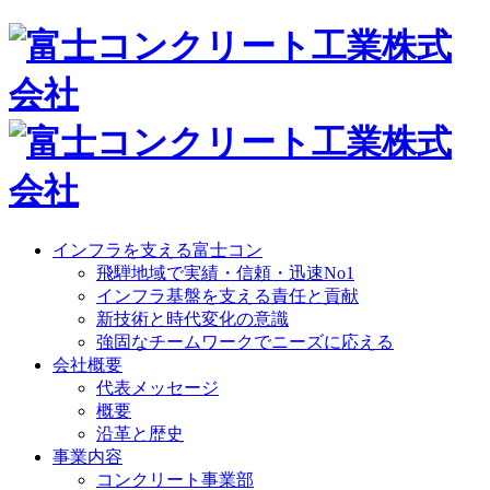
インフラを支える富士コン
飛騨地域で実績・信頼・迅速No1
インフラ基盤を支える責任と貢献
新技術と時代変化の意識
強固なチームワークでニーズに応える
会社概要
代表メッセージ
概要
沿革と歴史
事業内容
コンクリート事業部