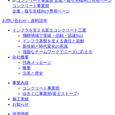
コンクリート事業部
企業・取引先様向け専用ページ
お問い合わせ・資料請求
インフラを支える富士コンクリート工業
飛騨地域で実績・信頼・迅速No1
インフラ基盤を支える責任と貢献
新技術と時代変化の意識
強固なチームワークでニーズに応える
会社概要
代表メッセージ
概要
沿革と歴史
事業内容
コンクリート事業部
ゆきぐに事業部(富士ストーブ)
施工実績
お知らせ
採用情報