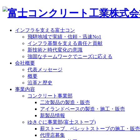
インフラを支える富士コン
飛騨地域で実績・信頼・迅速No1
インフラ基盤を支える責任と貢献
新技術と時代変化の意識
強固なチームワークでニーズに応える
会社概要
代表メッセージ
概要
沿革と歴史
事業内容
コンクリート事業部
二次製品の製造・販売
アイランドベースの製造・施工・販売
新製品情報
ゆきぐに事業部(富士ストーブ)
薪ストーブ、ペレットストーブの施工・販売
代理店募集