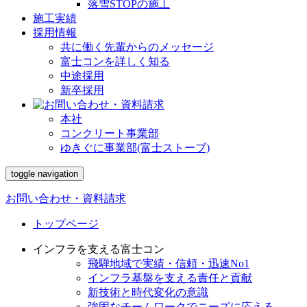
落雪STOPの施工
施工実績
採用情報
共に働く先輩からのメッセージ
富士コンを詳しく知る
中途採用
新卒採用
本社
コンクリート事業部
ゆきぐに事業部(富士ストーブ)
toggle navigation
お問い合わせ・資料請求
トップページ
インフラを支える富士コン
飛騨地域で実績・信頼・迅速No1
インフラ基盤を支える責任と貢献
新技術と時代変化の意識
強固なチームワークでニーズに応える