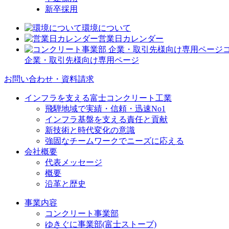
新卒採用
環境について
営業日カレンダー
企業・取引先様向け専用ページ
お問い合わせ・資料請求
インフラを支える富士コンクリート工業
飛騨地域で実績・信頼・迅速No1
インフラ基盤を支える責任と貢献
新技術と時代変化の意識
強固なチームワークでニーズに応える
会社概要
代表メッセージ
概要
沿革と歴史
事業内容
コンクリート事業部
ゆきぐに事業部(富士ストーブ)