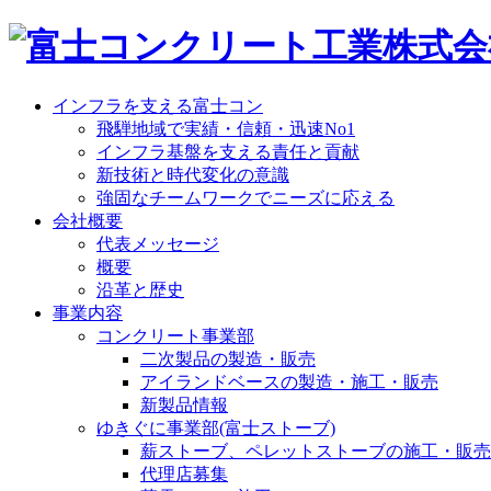
インフラを支える富士コン
飛騨地域で実績・信頼・迅速No1
インフラ基盤を支える責任と貢献
新技術と時代変化の意識
強固なチームワークでニーズに応える
会社概要
代表メッセージ
概要
沿革と歴史
事業内容
コンクリート事業部
二次製品の製造・販売
アイランドベースの製造・施工・販売
新製品情報
ゆきぐに事業部(富士ストーブ)
薪ストーブ、ペレットストーブの施工・販売
代理店募集