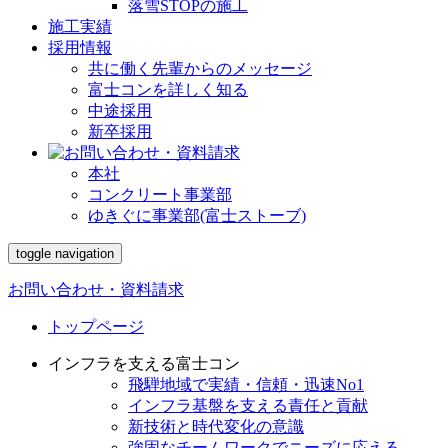
落雪STOPの施工
施工実績
採用情報
共に働く先輩からのメッセージ
富士コンを詳しく知る
中途採用
新卒採用
本社
コンクリート事業部
ゆきぐに事業部(富士ストーブ)
toggle navigation
お問い合わせ・資料請求
トップページ
インフラを支える富士コン
飛騨地域で実績・信頼・迅速No1
インフラ基盤を支える責任と貢献
新技術と時代変化の意識
強固なチームワークでニーズに応える