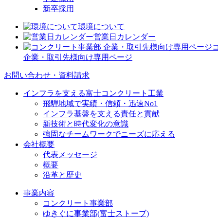
新卒採用
環境について
営業日カレンダー
企業・取引先様向け専用ページ
お問い合わせ・資料請求
インフラを支える富士コンクリート工業
飛騨地域で実績・信頼・迅速No1
インフラ基盤を支える責任と貢献
新技術と時代変化の意識
強固なチームワークでニーズに応える
会社概要
代表メッセージ
概要
沿革と歴史
事業内容
コンクリート事業部
ゆきぐに事業部(富士ストーブ)