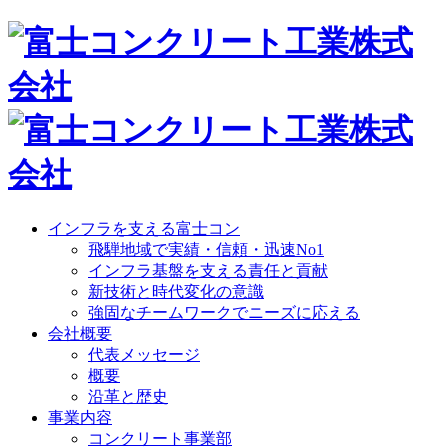
インフラを支える富士コン
飛騨地域で実績・信頼・迅速No1
インフラ基盤を支える責任と貢献
新技術と時代変化の意識
強固なチームワークでニーズに応える
会社概要
代表メッセージ
概要
沿革と歴史
事業内容
コンクリート事業部