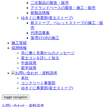
二次製品の製造・販売
アイランドベースの製造・施工・販売
新製品情報
ゆきぐに事業部(富士ストーブ)
薪ストーブ、ペレットストーブの施工・販
売
代理店募集
落雪STOPの施工
施工実績
採用情報
共に働く先輩からのメッセージ
富士コンを詳しく知る
中途採用
新卒採用
本社
コンクリート事業部
ゆきぐに事業部(富士ストーブ)
toggle navigation
お問い合わせ・資料請求