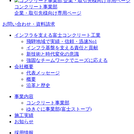
コンクリート事業部
企業・取引先様向け専用ページ
お問い合わせ・資料請求
インフラを支える富士コンクリート工業
飛騨地域で実績・信頼・迅速No1
インフラ基盤を支える責任と貢献
新技術と時代変化の意識
強固なチームワークでニーズに応える
会社概要
代表メッセージ
概要
沿革と歴史
事業内容
コンクリート事業部
ゆきぐに事業部(富士ストーブ)
施工実績
お知らせ
採用情報