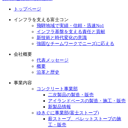
トップページ
インフラを支える富士コン
飛騨地域で実績・信頼・迅速No1
インフラ基盤を支える責任と貢献
新技術と時代変化の意識
強固なチームワークでニーズに応える
会社概要
代表メッセージ
概要
沿革と歴史
事業内容
コンクリート事業部
二次製品の製造・販売
アイランドベースの製造・施工・販売
新製品情報
ゆきぐに事業部(富士ストーブ)
薪ストーブ、ペレットストーブの施
工・販売