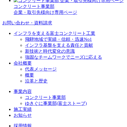
コンクリート事業部
企業・取引先様向け専用ページ
お問い合わせ・資料請求
インフラを支える富士コンクリート工業
飛騨地域で実績・信頼・迅速No1
インフラ基盤を支える責任と貢献
新技術と時代変化の意識
強固なチームワークでニーズに応える
会社概要
代表メッセージ
概要
沿革と歴史
事業内容
コンクリート事業部
ゆきぐに事業部(富士ストーブ)
施工実績
お知らせ
採用情報