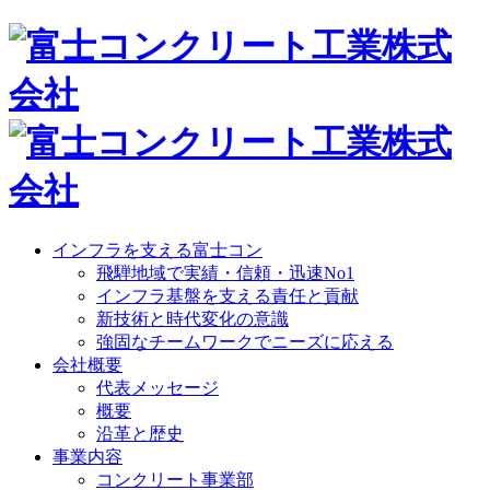
インフラを支える富士コン
飛騨地域で実績・信頼・迅速No1
インフラ基盤を支える責任と貢献
新技術と時代変化の意識
強固なチームワークでニーズに応える
会社概要
代表メッセージ
概要
沿革と歴史
事業内容
コンクリート事業部