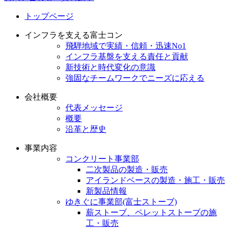
トップページ
インフラを支える富士コン
飛騨地域で実績・信頼・迅速No1
インフラ基盤を支える責任と貢献
新技術と時代変化の意識
強固なチームワークでニーズに応える
会社概要
代表メッセージ
概要
沿革と歴史
事業内容
コンクリート事業部
二次製品の製造・販売
アイランドベースの製造・施工・販売
新製品情報
ゆきぐに事業部(富士ストーブ)
薪ストーブ、ペレットストーブの施
工・販売