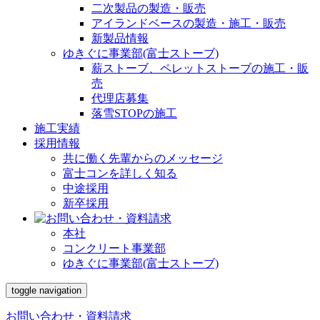
二次製品の製造・販売
アイランドベースの製造・施工・販売
新製品情報
ゆきぐに事業部(富士ストーブ)
薪ストーブ、ペレットストーブの施工・販
売
代理店募集
落雪STOPの施工
施工実績
採用情報
共に働く先輩からのメッセージ
富士コンを詳しく知る
中途採用
新卒採用
本社
コンクリート事業部
ゆきぐに事業部(富士ストーブ)
toggle navigation
お問い合わせ・資料請求