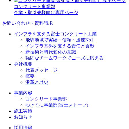
コンクリート事業部
企業・取引先様向け専用ページ
お問い合わせ・資料請求
インフラを支える富士コンクリート工業
飛騨地域で実績・信頼・迅速No1
インフラ基盤を支える責任と貢献
新技術と時代変化の意識
強固なチームワークでニーズに応える
会社概要
代表メッセージ
概要
沿革と歴史
事業内容
コンクリート事業部
ゆきぐに事業部(富士ストーブ)
施工実績
お知らせ
採用情報