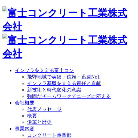
インフラを支える富士コン
飛騨地域で実績・信頼・迅速No1
インフラ基盤を支える責任と貢献
新技術と時代変化の意識
強固なチームワークでニーズに応える
会社概要
代表メッセージ
概要
沿革と歴史
事業内容
コンクリート事業部