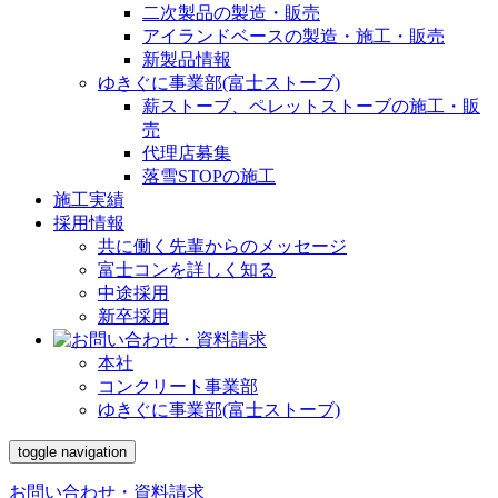
二次製品の製造・販売
アイランドベースの製造・施工・販売
新製品情報
ゆきぐに事業部(富士ストーブ)
薪ストーブ、ペレットストーブの施工・販
売
代理店募集
落雪STOPの施工
施工実績
採用情報
共に働く先輩からのメッセージ
富士コンを詳しく知る
中途採用
新卒採用
本社
コンクリート事業部
ゆきぐに事業部(富士ストーブ)
toggle navigation
お問い合わせ・資料請求