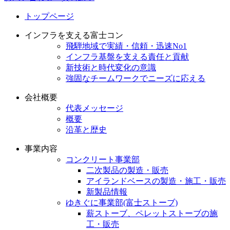
トップページ
インフラを支える富士コン
飛騨地域で実績・信頼・迅速No1
インフラ基盤を支える責任と貢献
新技術と時代変化の意識
強固なチームワークでニーズに応える
会社概要
代表メッセージ
概要
沿革と歴史
事業内容
コンクリート事業部
二次製品の製造・販売
アイランドベースの製造・施工・販売
新製品情報
ゆきぐに事業部(富士ストーブ)
薪ストーブ、ペレットストーブの施
工・販売