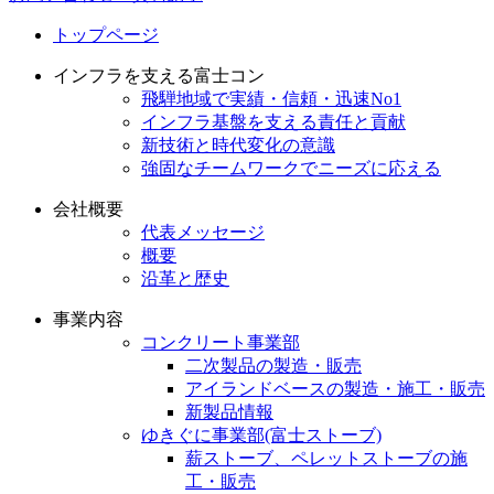
トップページ
インフラを支える富士コン
飛騨地域で実績・信頼・迅速No1
インフラ基盤を支える責任と貢献
新技術と時代変化の意識
強固なチームワークでニーズに応える
会社概要
代表メッセージ
概要
沿革と歴史
事業内容
コンクリート事業部
二次製品の製造・販売
アイランドベースの製造・施工・販売
新製品情報
ゆきぐに事業部(富士ストーブ)
薪ストーブ、ペレットストーブの施
工・販売