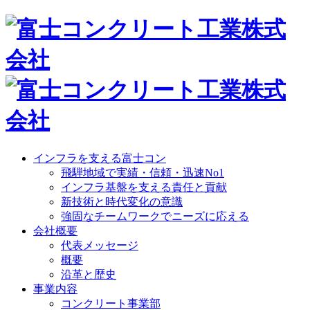
インフラを支える富士コン
飛騨地域で実績・信頼・迅速No1
インフラ基盤を支える責任と貢献
新技術と時代変化の意識
強固なチームワークでニーズに応える
会社概要
代表メッセージ
概要
沿革と歴史
事業内容
コンクリート事業部