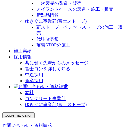
二次製品の製造・販売
アイランドベースの製造・施工・販売
新製品情報
ゆきぐに事業部(富士ストーブ)
薪ストーブ、ペレットストーブの施工・販
売
代理店募集
落雪STOPの施工
施工実績
採用情報
共に働く先輩からのメッセージ
富士コンを詳しく知る
中途採用
新卒採用
本社
コンクリート事業部
ゆきぐに事業部(富士ストーブ)
toggle navigation
お問い合わせ・資料請求