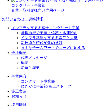
コンクリート事業部
企業・取引先様向け専用ページ
お問い合わせ・資料請求
インフラを支える富士コンクリート工業
飛騨地域で実績・信頼・迅速No1
インフラ基盤を支える責任と貢献
新技術と時代変化の意識
強固なチームワークでニーズに応える
会社概要
代表メッセージ
概要
沿革と歴史
事業内容
コンクリート事業部
ゆきぐに事業部(富士ストーブ)
施工実績
お知らせ
採用情報