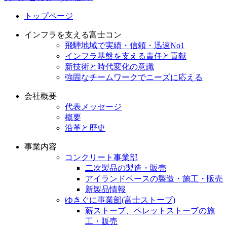
トップページ
インフラを支える富士コン
飛騨地域で実績・信頼・迅速No1
インフラ基盤を支える責任と貢献
新技術と時代変化の意識
強固なチームワークでニーズに応える
会社概要
代表メッセージ
概要
沿革と歴史
事業内容
コンクリート事業部
二次製品の製造・販売
アイランドベースの製造・施工・販売
新製品情報
ゆきぐに事業部(富士ストーブ)
薪ストーブ、ペレットストーブの施
工・販売