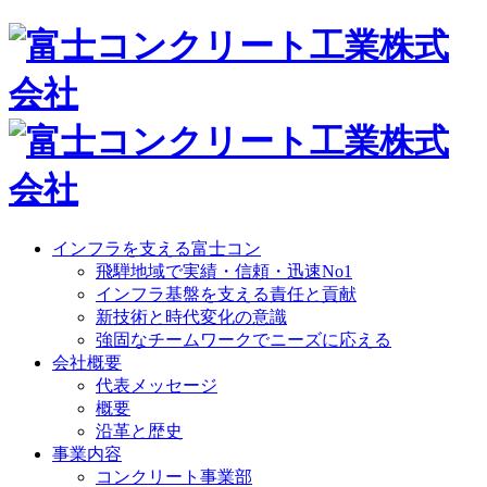
インフラを支える富士コン
飛騨地域で実績・信頼・迅速No1
インフラ基盤を支える責任と貢献
新技術と時代変化の意識
強固なチームワークでニーズに応える
会社概要
代表メッセージ
概要
沿革と歴史
事業内容
コンクリート事業部