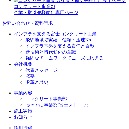
コンクリート事業部
企業・取引先様向け専用ページ
お問い合わせ・資料請求
インフラを支える富士コンクリート工業
飛騨地域で実績・信頼・迅速No1
インフラ基盤を支える責任と貢献
新技術と時代変化の意識
強固なチームワークでニーズに応える
会社概要
代表メッセージ
概要
沿革と歴史
事業内容
コンクリート事業部
ゆきぐに事業部(富士ストーブ)
施工実績
お知らせ
採用情報