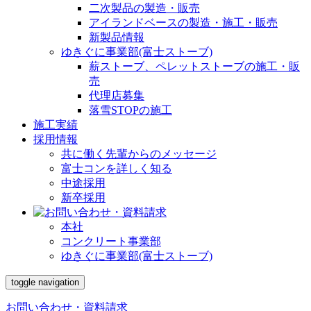
二次製品の製造・販売
アイランドベースの製造・施工・販売
新製品情報
ゆきぐに事業部(富士ストーブ)
薪ストーブ、ペレットストーブの施工・販
売
代理店募集
落雪STOPの施工
施工実績
採用情報
共に働く先輩からのメッセージ
富士コンを詳しく知る
中途採用
新卒採用
本社
コンクリート事業部
ゆきぐに事業部(富士ストーブ)
toggle navigation
お問い合わせ・資料請求