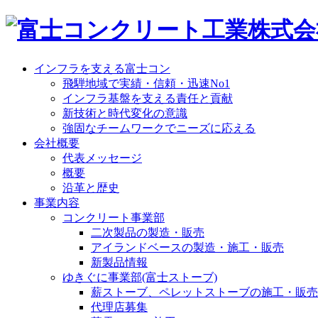
インフラを支える富士コン
飛騨地域で実績・信頼・迅速No1
インフラ基盤を支える責任と貢献
新技術と時代変化の意識
強固なチームワークでニーズに応える
会社概要
代表メッセージ
概要
沿革と歴史
事業内容
コンクリート事業部
二次製品の製造・販売
アイランドベースの製造・施工・販売
新製品情報
ゆきぐに事業部(富士ストーブ)
薪ストーブ、ペレットストーブの施工・販売
代理店募集