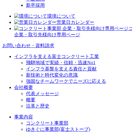
新卒採用
環境について
営業日カレンダー
企業・取引先様向け専用ページ
お問い合わせ・資料請求
インフラを支える富士コンクリート工業
飛騨地域で実績・信頼・迅速No1
インフラ基盤を支える責任と貢献
新技術と時代変化の意識
強固なチームワークでニーズに応える
会社概要
代表メッセージ
概要
沿革と歴史
事業内容
コンクリート事業部
ゆきぐに事業部(富士ストーブ)