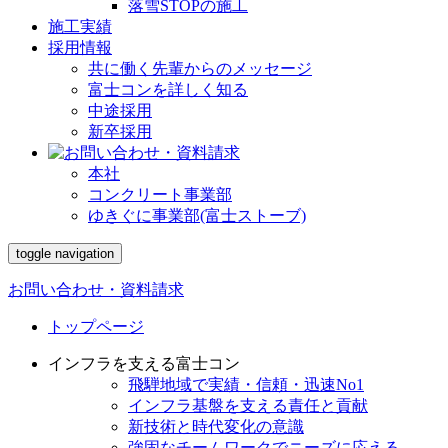
落雪STOPの施工
施工実績
採用情報
共に働く先輩からのメッセージ
富士コンを詳しく知る
中途採用
新卒採用
本社
コンクリート事業部
ゆきぐに事業部(富士ストーブ)
toggle navigation
お問い合わせ・資料請求
トップページ
インフラを支える富士コン
飛騨地域で実績・信頼・迅速No1
インフラ基盤を支える責任と貢献
新技術と時代変化の意識
強固なチームワークでニーズに応える