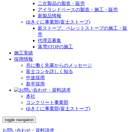
二次製品の製造・販売
アイランドベースの製造・施工・販売
新製品情報
ゆきぐに事業部(富士ストーブ)
薪ストーブ、ペレットストーブの施工・販
売
代理店募集
落雪STOPの施工
施工実績
採用情報
共に働く先輩からのメッセージ
富士コンを詳しく知る
中途採用
新卒採用
本社
コンクリート事業部
ゆきぐに事業部(富士ストーブ)
toggle navigation
お問い合わせ・資料請求