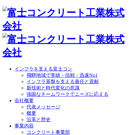
インフラを支える富士コン
飛騨地域で実績・信頼・迅速No1
インフラ基盤を支える責任と貢献
新技術と時代変化の意識
強固なチームワークでニーズに応える
会社概要
代表メッセージ
概要
沿革と歴史
事業内容
コンクリート事業部