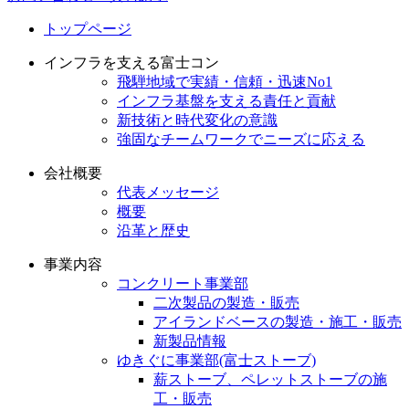
トップページ
インフラを支える富士コン
飛騨地域で実績・信頼・迅速No1
インフラ基盤を支える責任と貢献
新技術と時代変化の意識
強固なチームワークでニーズに応える
会社概要
代表メッセージ
概要
沿革と歴史
事業内容
コンクリート事業部
二次製品の製造・販売
アイランドベースの製造・施工・販売
新製品情報
ゆきぐに事業部(富士ストーブ)
薪ストーブ、ペレットストーブの施
工・販売