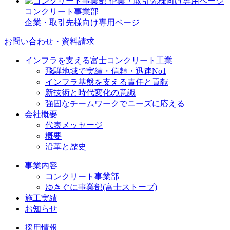
コンクリート事業部
企業・取引先様向け専用ページ
お問い合わせ・資料請求
インフラを支える富士コンクリート工業
飛騨地域で実績・信頼・迅速No1
インフラ基盤を支える責任と貢献
新技術と時代変化の意識
強固なチームワークでニーズに応える
会社概要
代表メッセージ
概要
沿革と歴史
事業内容
コンクリート事業部
ゆきぐに事業部(富士ストーブ)
施工実績
お知らせ
採用情報