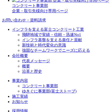
コンクリート事業部
企業・取引先様向け専用ページ
お問い合わせ・資料請求
インフラを支える富士コンクリート工業
飛騨地域で実績・信頼・迅速No1
インフラ基盤を支える責任と貢献
新技術と時代変化の意識
強固なチームワークでニーズに応える
会社概要
代表メッセージ
概要
沿革と歴史
事業内容
コンクリート事業部
ゆきぐに事業部(富士ストーブ)
施工実績
お知らせ
採用情報