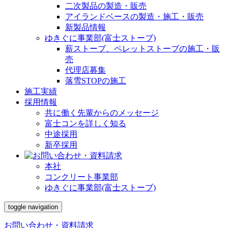
二次製品の製造・販売
アイランドベースの製造・施工・販売
新製品情報
ゆきぐに事業部(富士ストーブ)
薪ストーブ、ペレットストーブの施工・販
売
代理店募集
落雪STOPの施工
施工実績
採用情報
共に働く先輩からのメッセージ
富士コンを詳しく知る
中途採用
新卒採用
本社
コンクリート事業部
ゆきぐに事業部(富士ストーブ)
toggle navigation
お問い合わせ・資料請求