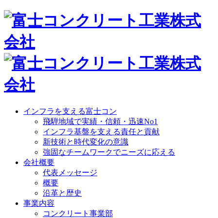
インフラを支える富士コン
飛騨地域で実績・信頼・迅速No1
インフラ基盤を支える責任と貢献
新技術と時代変化の意識
強固なチームワークでニーズに応える
会社概要
代表メッセージ
概要
沿革と歴史
事業内容
コンクリート事業部