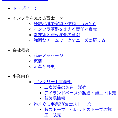
トップページ
インフラを支える富士コン
飛騨地域で実績・信頼・迅速No1
インフラ基盤を支える責任と貢献
新技術と時代変化の意識
強固なチームワークでニーズに応える
会社概要
代表メッセージ
概要
沿革と歴史
事業内容
コンクリート事業部
二次製品の製造・販売
アイランドベースの製造・施工・販売
新製品情報
ゆきぐに事業部(富士ストーブ)
薪ストーブ、ペレットストーブの施
工・販売