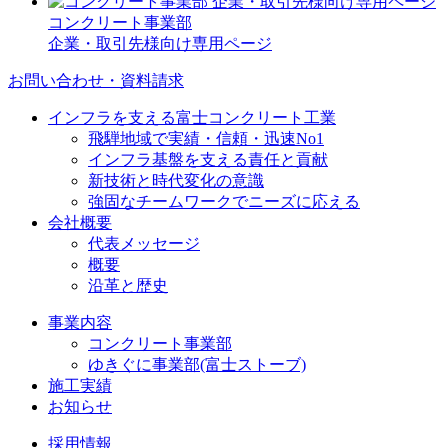
コンクリート事業部
企業・取引先様向け専用ページ
お問い合わせ・資料請求
インフラを支える富士コンクリート工業
飛騨地域で実績・信頼・迅速No1
インフラ基盤を支える責任と貢献
新技術と時代変化の意識
強固なチームワークでニーズに応える
会社概要
代表メッセージ
概要
沿革と歴史
事業内容
コンクリート事業部
ゆきぐに事業部(富士ストーブ)
施工実績
お知らせ
採用情報