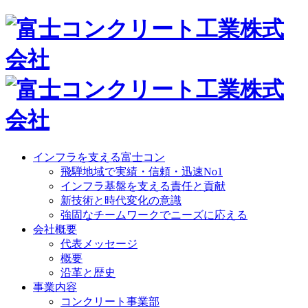
インフラを支える富士コン
飛騨地域で実績・信頼・迅速No1
インフラ基盤を支える責任と貢献
新技術と時代変化の意識
強固なチームワークでニーズに応える
会社概要
代表メッセージ
概要
沿革と歴史
事業内容
コンクリート事業部