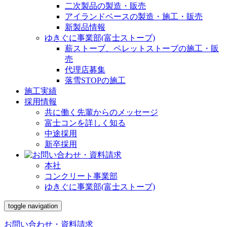
二次製品の製造・販売
アイランドベースの製造・施工・販売
新製品情報
ゆきぐに事業部(富士ストーブ)
薪ストーブ、ペレットストーブの施工・販
売
代理店募集
落雪STOPの施工
施工実績
採用情報
共に働く先輩からのメッセージ
富士コンを詳しく知る
中途採用
新卒採用
本社
コンクリート事業部
ゆきぐに事業部(富士ストーブ)
toggle navigation
お問い合わせ・資料請求