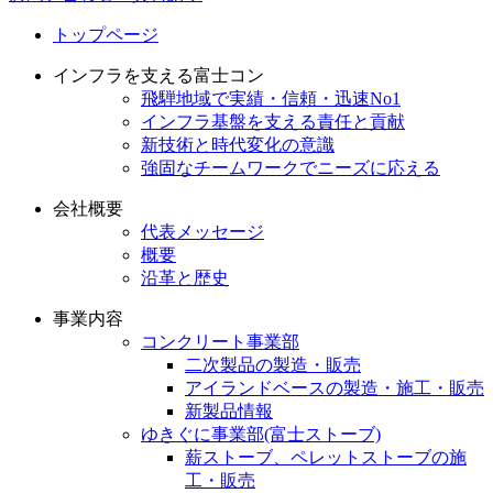
トップページ
インフラを支える富士コン
飛騨地域で実績・信頼・迅速No1
インフラ基盤を支える責任と貢献
新技術と時代変化の意識
強固なチームワークでニーズに応える
会社概要
代表メッセージ
概要
沿革と歴史
事業内容
コンクリート事業部
二次製品の製造・販売
アイランドベースの製造・施工・販売
新製品情報
ゆきぐに事業部(富士ストーブ)
薪ストーブ、ペレットストーブの施
工・販売