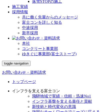
落雪STOPの施工
施工実績
採用情報
共に働く先輩からのメッセージ
富士コンを詳しく知る
中途採用
新卒採用
本社
コンクリート事業部
ゆきぐに事業部(富士ストーブ)
toggle navigation
お問い合わせ・資料請求
トップページ
インフラを支える富士コン
飛騨地域で実績・信頼・迅速No1
インフラ基盤を支える責任と貢献
新技術と時代変化の意識
強固なチームワークでニーズに応える