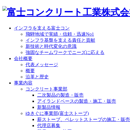
インフラを支える富士コン
飛騨地域で実績・信頼・迅速No1
インフラ基盤を支える責任と貢献
新技術と時代変化の意識
強固なチームワークでニーズに応える
会社概要
代表メッセージ
概要
沿革と歴史
事業内容
コンクリート事業部
二次製品の製造・販売
アイランドベースの製造・施工・販売
新製品情報
ゆきぐに事業部(富士ストーブ)
薪ストーブ、ペレットストーブの施工・販売
代理店募集