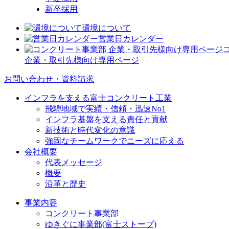
新卒採用
環境について
営業日カレンダー
企業・取引先様向け専用ページ
お問い合わせ・資料請求
インフラを支える富士コンクリート工業
飛騨地域で実績・信頼・迅速No1
インフラ基盤を支える責任と貢献
新技術と時代変化の意識
強固なチームワークでニーズに応える
会社概要
代表メッセージ
概要
沿革と歴史
事業内容
コンクリート事業部
ゆきぐに事業部(富士ストーブ)