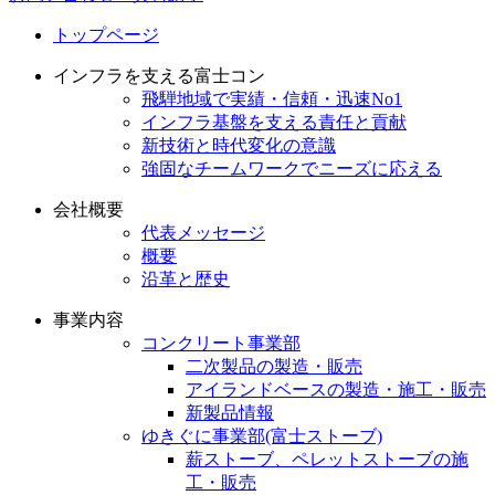
トップページ
インフラを支える富士コン
飛騨地域で実績・信頼・迅速No1
インフラ基盤を支える責任と貢献
新技術と時代変化の意識
強固なチームワークでニーズに応える
会社概要
代表メッセージ
概要
沿革と歴史
事業内容
コンクリート事業部
二次製品の製造・販売
アイランドベースの製造・施工・販売
新製品情報
ゆきぐに事業部(富士ストーブ)
薪ストーブ、ペレットストーブの施
工・販売