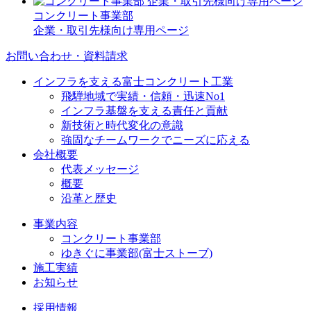
コンクリート事業部
企業・取引先様向け専用ページ
お問い合わせ・資料請求
インフラを支える富士コンクリート工業
飛騨地域で実績・信頼・迅速No1
インフラ基盤を支える責任と貢献
新技術と時代変化の意識
強固なチームワークでニーズに応える
会社概要
代表メッセージ
概要
沿革と歴史
事業内容
コンクリート事業部
ゆきぐに事業部(富士ストーブ)
施工実績
お知らせ
採用情報