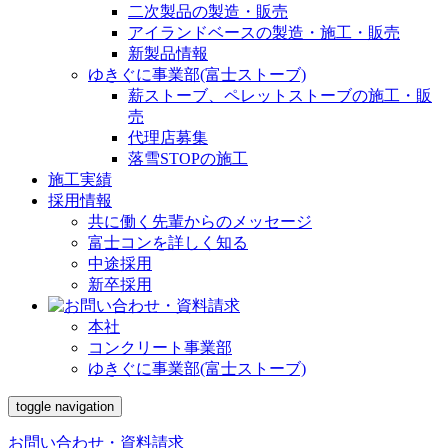
二次製品の製造・販売
アイランドベースの製造・施工・販売
新製品情報
ゆきぐに事業部(富士ストーブ)
薪ストーブ、ペレットストーブの施工・販
売
代理店募集
落雪STOPの施工
施工実績
採用情報
共に働く先輩からのメッセージ
富士コンを詳しく知る
中途採用
新卒採用
本社
コンクリート事業部
ゆきぐに事業部(富士ストーブ)
toggle navigation
お問い合わせ・資料請求