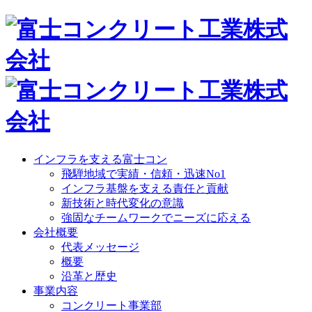
インフラを支える富士コン
飛騨地域で実績・信頼・迅速No1
インフラ基盤を支える責任と貢献
新技術と時代変化の意識
強固なチームワークでニーズに応える
会社概要
代表メッセージ
概要
沿革と歴史
事業内容
コンクリート事業部