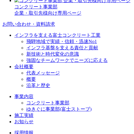
コンクリート事業部
企業・取引先様向け専用ページ
お問い合わせ・資料請求
インフラを支える富士コンクリート工業
飛騨地域で実績・信頼・迅速No1
インフラ基盤を支える責任と貢献
新技術と時代変化の意識
強固なチームワークでニーズに応える
会社概要
代表メッセージ
概要
沿革と歴史
事業内容
コンクリート事業部
ゆきぐに事業部(富士ストーブ)
施工実績
お知らせ
採用情報