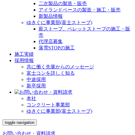
二次製品の製造・販売
アイランドベースの製造・施工・販売
新製品情報
ゆきぐに事業部(富士ストーブ)
薪ストーブ、ペレットストーブの施工・販
売
代理店募集
落雪STOPの施工
施工実績
採用情報
共に働く先輩からのメッセージ
富士コンを詳しく知る
中途採用
新卒採用
本社
コンクリート事業部
ゆきぐに事業部(富士ストーブ)
toggle navigation
お問い合わせ・資料請求