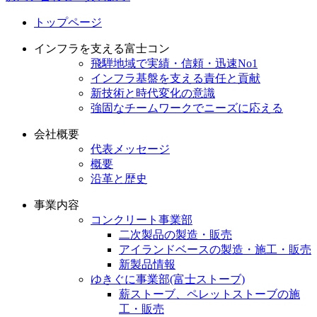
トップページ
インフラを支える富士コン
飛騨地域で実績・信頼・迅速No1
インフラ基盤を支える責任と貢献
新技術と時代変化の意識
強固なチームワークでニーズに応える
会社概要
代表メッセージ
概要
沿革と歴史
事業内容
コンクリート事業部
二次製品の製造・販売
アイランドベースの製造・施工・販売
新製品情報
ゆきぐに事業部(富士ストーブ)
薪ストーブ、ペレットストーブの施
工・販売