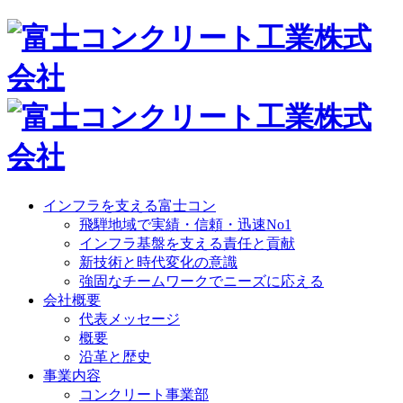
インフラを支える富士コン
飛騨地域で実績・信頼・迅速No1
インフラ基盤を支える責任と貢献
新技術と時代変化の意識
強固なチームワークでニーズに応える
会社概要
代表メッセージ
概要
沿革と歴史
事業内容
コンクリート事業部