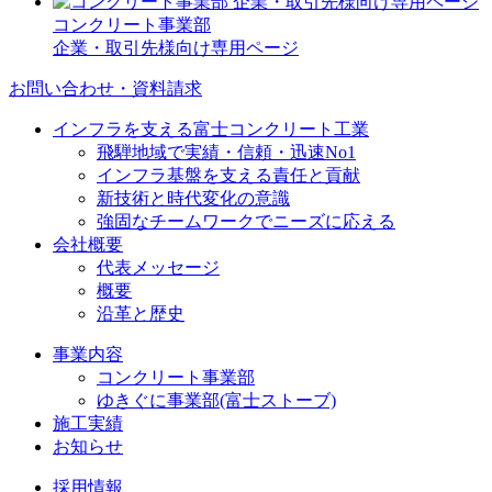
コンクリート事業部
企業・取引先様向け専用ページ
お問い合わせ・資料請求
インフラを支える富士コンクリート工業
飛騨地域で実績・信頼・迅速No1
インフラ基盤を支える責任と貢献
新技術と時代変化の意識
強固なチームワークでニーズに応える
会社概要
代表メッセージ
概要
沿革と歴史
事業内容
コンクリート事業部
ゆきぐに事業部(富士ストーブ)
施工実績
お知らせ
採用情報