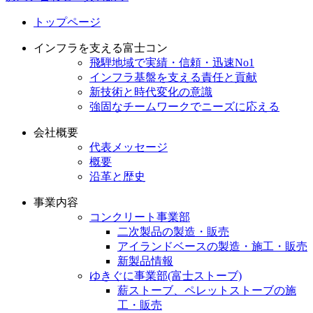
トップページ
インフラを支える富士コン
飛騨地域で実績・信頼・迅速No1
インフラ基盤を支える責任と貢献
新技術と時代変化の意識
強固なチームワークでニーズに応える
会社概要
代表メッセージ
概要
沿革と歴史
事業内容
コンクリート事業部
二次製品の製造・販売
アイランドベースの製造・施工・販売
新製品情報
ゆきぐに事業部(富士ストーブ)
薪ストーブ、ペレットストーブの施
工・販売