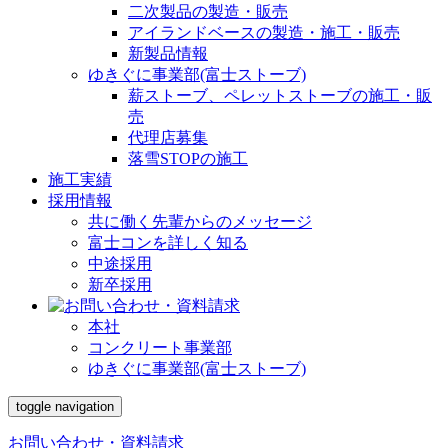
二次製品の製造・販売
アイランドベースの製造・施工・販売
新製品情報
ゆきぐに事業部(富士ストーブ)
薪ストーブ、ペレットストーブの施工・販
売
代理店募集
落雪STOPの施工
施工実績
採用情報
共に働く先輩からのメッセージ
富士コンを詳しく知る
中途採用
新卒採用
本社
コンクリート事業部
ゆきぐに事業部(富士ストーブ)
toggle navigation
お問い合わせ・資料請求