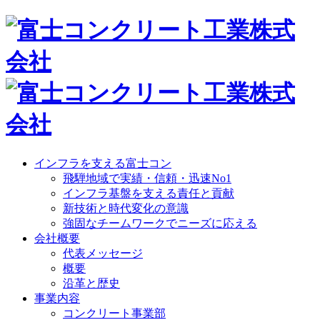
インフラを支える富士コン
飛騨地域で実績・信頼・迅速No1
インフラ基盤を支える責任と貢献
新技術と時代変化の意識
強固なチームワークでニーズに応える
会社概要
代表メッセージ
概要
沿革と歴史
事業内容
コンクリート事業部