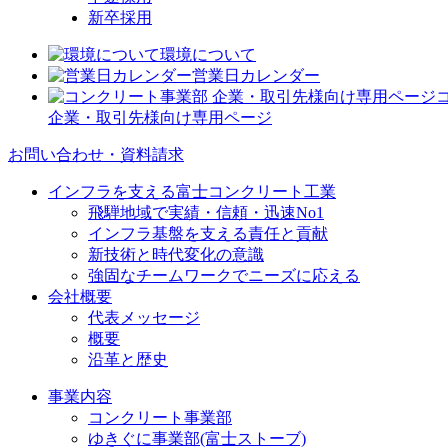
新卒採用
環境について
営業日カレンダー
企業・取引先様向け専用ページ
お問い合わせ・資料請求
インフラを支える富士コンクリート工業
飛騨地域で実績・信頼・迅速No1
インフラ基盤を支える責任と貢献
新技術と時代変化の意識
強固なチームワークでニーズに応える
会社概要
代表メッセージ
概要
沿革と歴史
事業内容
コンクリート事業部
ゆきぐに事業部(富士ストーブ)