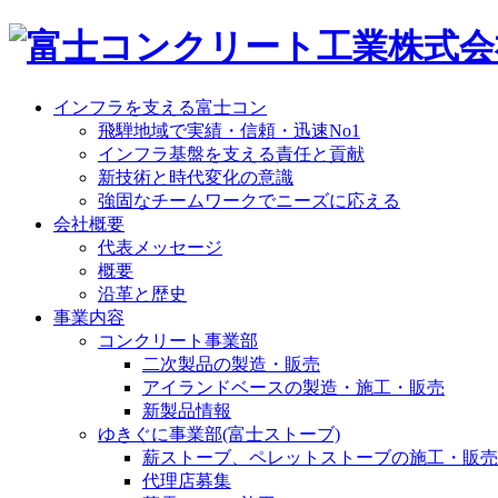
インフラを支える富士コン
飛騨地域で実績・信頼・迅速No1
インフラ基盤を支える責任と貢献
新技術と時代変化の意識
強固なチームワークでニーズに応える
会社概要
代表メッセージ
概要
沿革と歴史
事業内容
コンクリート事業部
二次製品の製造・販売
アイランドベースの製造・施工・販売
新製品情報
ゆきぐに事業部(富士ストーブ)
薪ストーブ、ペレットストーブの施工・販売
代理店募集