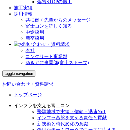
落雪STOPの施工
施工実績
採用情報
共に働く先輩からのメッセージ
富士コンを詳しく知る
中途採用
新卒採用
本社
コンクリート事業部
ゆきぐに事業部(富士ストーブ)
toggle navigation
お問い合わせ・資料請求
トップページ
インフラを支える富士コン
飛騨地域で実績・信頼・迅速No1
インフラ基盤を支える責任と貢献
新技術と時代変化の意識
強固なチームワークでニーズに応える