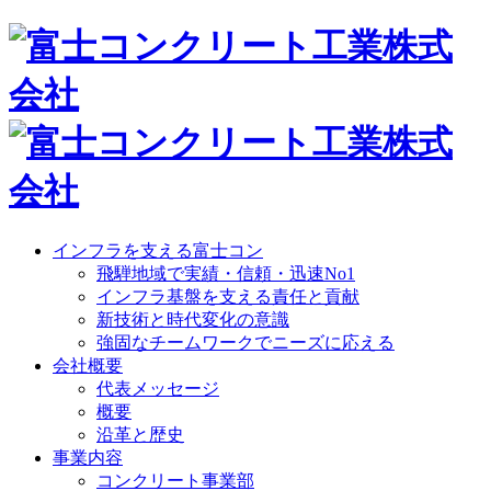
インフラを支える富士コン
飛騨地域で実績・信頼・迅速No1
インフラ基盤を支える責任と貢献
新技術と時代変化の意識
強固なチームワークでニーズに応える
会社概要
代表メッセージ
概要
沿革と歴史
事業内容
コンクリート事業部