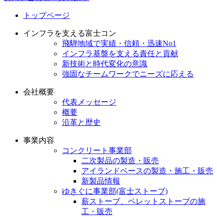
トップページ
インフラを支える富士コン
飛騨地域で実績・信頼・迅速No1
インフラ基盤を支える責任と貢献
新技術と時代変化の意識
強固なチームワークでニーズに応える
会社概要
代表メッセージ
概要
沿革と歴史
事業内容
コンクリート事業部
二次製品の製造・販売
アイランドベースの製造・施工・販売
新製品情報
ゆきぐに事業部(富士ストーブ)
薪ストーブ、ペレットストーブの施
工・販売