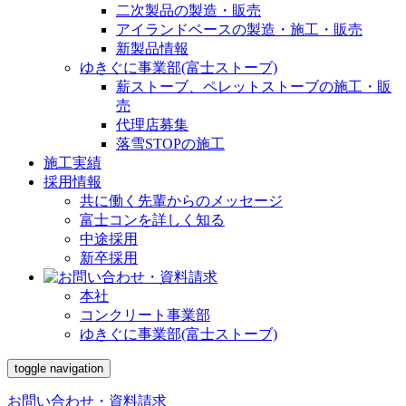
二次製品の製造・販売
アイランドベースの製造・施工・販売
新製品情報
ゆきぐに事業部(富士ストーブ)
薪ストーブ、ペレットストーブの施工・販
売
代理店募集
落雪STOPの施工
施工実績
採用情報
共に働く先輩からのメッセージ
富士コンを詳しく知る
中途採用
新卒採用
本社
コンクリート事業部
ゆきぐに事業部(富士ストーブ)
toggle navigation
お問い合わせ・資料請求