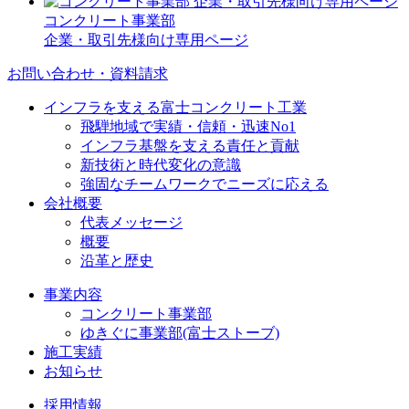
コンクリート事業部
企業・取引先様向け専用ページ
お問い合わせ・資料請求
インフラを支える富士コンクリート工業
飛騨地域で実績・信頼・迅速No1
インフラ基盤を支える責任と貢献
新技術と時代変化の意識
強固なチームワークでニーズに応える
会社概要
代表メッセージ
概要
沿革と歴史
事業内容
コンクリート事業部
ゆきぐに事業部(富士ストーブ)
施工実績
お知らせ
採用情報