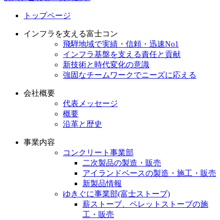
トップページ
インフラを支える富士コン
飛騨地域で実績・信頼・迅速No1
インフラ基盤を支える責任と貢献
新技術と時代変化の意識
強固なチームワークでニーズに応える
会社概要
代表メッセージ
概要
沿革と歴史
事業内容
コンクリート事業部
二次製品の製造・販売
アイランドベースの製造・施工・販売
新製品情報
ゆきぐに事業部(富士ストーブ)
薪ストーブ、ペレットストーブの施
工・販売