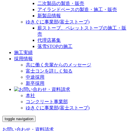
二次製品の製造・販売
アイランドベースの製造・施工・販売
新製品情報
ゆきぐに事業部(富士ストーブ)
薪ストーブ、ペレットストーブの施工・販
売
代理店募集
落雪STOPの施工
施工実績
採用情報
共に働く先輩からのメッセージ
富士コンを詳しく知る
中途採用
新卒採用
本社
コンクリート事業部
ゆきぐに事業部(富士ストーブ)
toggle navigation
お問い合わせ・資料請求