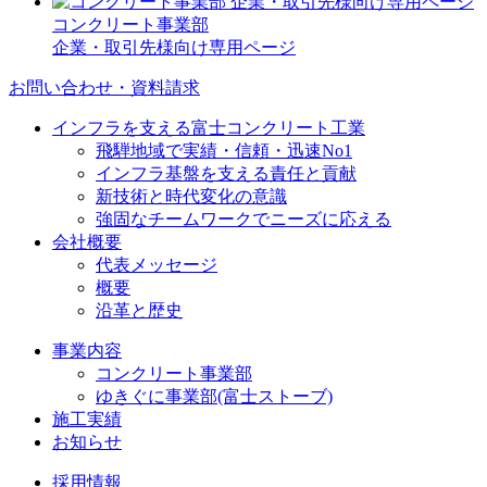
コンクリート事業部
企業・取引先様向け専用ページ
お問い合わせ・資料請求
インフラを支える富士コンクリート工業
飛騨地域で実績・信頼・迅速No1
インフラ基盤を支える責任と貢献
新技術と時代変化の意識
強固なチームワークでニーズに応える
会社概要
代表メッセージ
概要
沿革と歴史
事業内容
コンクリート事業部
ゆきぐに事業部(富士ストーブ)
施工実績
お知らせ
採用情報