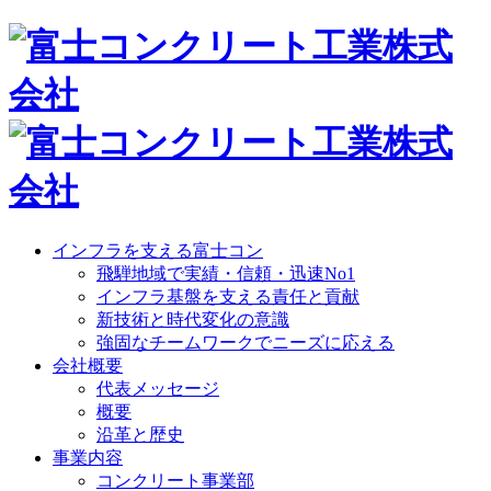
インフラを支える富士コン
飛騨地域で実績・信頼・迅速No1
インフラ基盤を支える責任と貢献
新技術と時代変化の意識
強固なチームワークでニーズに応える
会社概要
代表メッセージ
概要
沿革と歴史
事業内容
コンクリート事業部