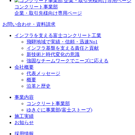
コンクリート事業部
企業・取引先様向け専用ページ
お問い合わせ・資料請求
インフラを支える富士コンクリート工業
飛騨地域で実績・信頼・迅速No1
インフラ基盤を支える責任と貢献
新技術と時代変化の意識
強固なチームワークでニーズに応える
会社概要
代表メッセージ
概要
沿革と歴史
事業内容
コンクリート事業部
ゆきぐに事業部(富士ストーブ)
施工実績
お知らせ
採用情報