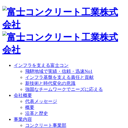
インフラを支える富士コン
飛騨地域で実績・信頼・迅速No1
インフラ基盤を支える責任と貢献
新技術と時代変化の意識
強固なチームワークでニーズに応える
会社概要
代表メッセージ
概要
沿革と歴史
事業内容
コンクリート事業部