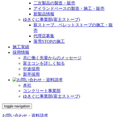
二次製品の製造・販売
アイランドベースの製造・施工・販売
新製品情報
ゆきぐに事業部(富士ストーブ)
薪ストーブ、ペレットストーブの施工・販
売
代理店募集
落雪STOPの施工
施工実績
採用情報
共に働く先輩からのメッセージ
富士コンを詳しく知る
中途採用
新卒採用
本社
コンクリート事業部
ゆきぐに事業部(富士ストーブ)
toggle navigation
お問い合わせ・資料請求