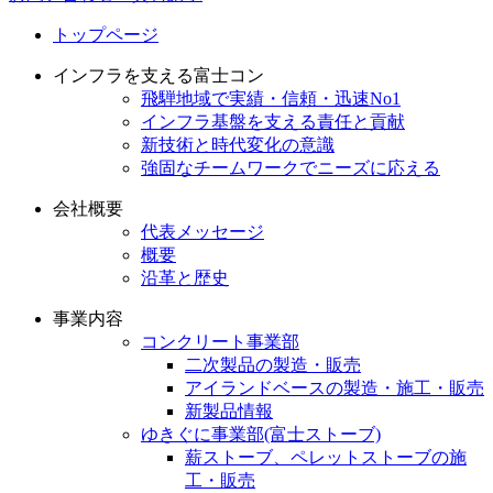
トップページ
インフラを支える富士コン
飛騨地域で実績・信頼・迅速No1
インフラ基盤を支える責任と貢献
新技術と時代変化の意識
強固なチームワークでニーズに応える
会社概要
代表メッセージ
概要
沿革と歴史
事業内容
コンクリート事業部
二次製品の製造・販売
アイランドベースの製造・施工・販売
新製品情報
ゆきぐに事業部(富士ストーブ)
薪ストーブ、ペレットストーブの施
工・販売