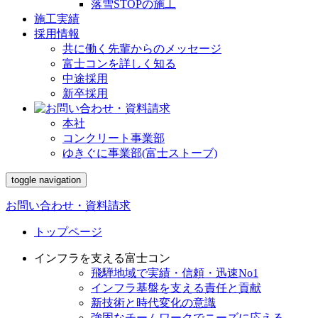
落雪STOPの施工
施工実績
採用情報
共に働く先輩からのメッセージ
富士コンを詳しく知る
中途採用
新卒採用
本社
コンクリート事業部
ゆきぐに事業部(富士ストーブ)
toggle navigation
お問い合わせ・資料請求
トップページ
インフラを支える富士コン
飛騨地域で実績・信頼・迅速No1
インフラ基盤を支える責任と貢献
新技術と時代変化の意識
強固なチームワークでニーズに応える