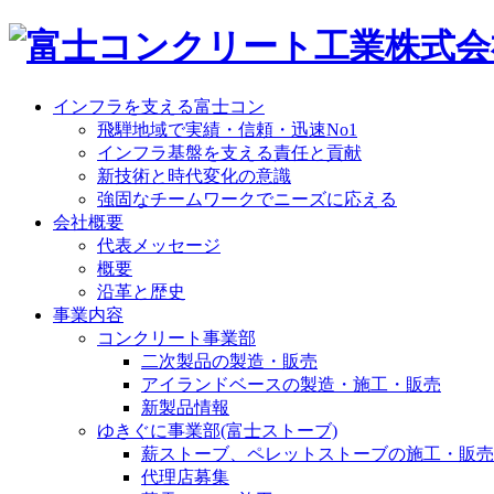
インフラを支える富士コン
飛騨地域で実績・信頼・迅速No1
インフラ基盤を支える責任と貢献
新技術と時代変化の意識
強固なチームワークでニーズに応える
会社概要
代表メッセージ
概要
沿革と歴史
事業内容
コンクリート事業部
二次製品の製造・販売
アイランドベースの製造・施工・販売
新製品情報
ゆきぐに事業部(富士ストーブ)
薪ストーブ、ペレットストーブの施工・販売
代理店募集