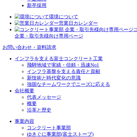
新卒採用
環境について
営業日カレンダー
企業・取引先様向け専用ページ
お問い合わせ・資料請求
インフラを支える富士コンクリート工業
飛騨地域で実績・信頼・迅速No1
インフラ基盤を支える責任と貢献
新技術と時代変化の意識
強固なチームワークでニーズに応える
会社概要
代表メッセージ
概要
沿革と歴史
事業内容
コンクリート事業部
ゆきぐに事業部(富士ストーブ)