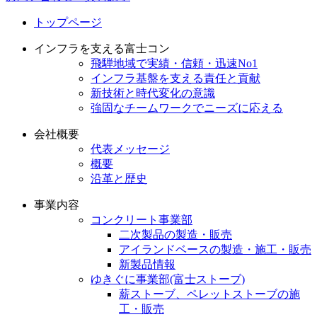
トップページ
インフラを支える富士コン
飛騨地域で実績・信頼・迅速No1
インフラ基盤を支える責任と貢献
新技術と時代変化の意識
強固なチームワークでニーズに応える
会社概要
代表メッセージ
概要
沿革と歴史
事業内容
コンクリート事業部
二次製品の製造・販売
アイランドベースの製造・施工・販売
新製品情報
ゆきぐに事業部(富士ストーブ)
薪ストーブ、ペレットストーブの施
工・販売