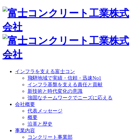
インフラを支える富士コン
飛騨地域で実績・信頼・迅速No1
インフラ基盤を支える責任と貢献
新技術と時代変化の意識
強固なチームワークでニーズに応える
会社概要
代表メッセージ
概要
沿革と歴史
事業内容
コンクリート事業部