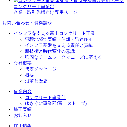
コンクリート事業部
企業・取引先様向け専用ページ
お問い合わせ・資料請求
インフラを支える富士コンクリート工業
飛騨地域で実績・信頼・迅速No1
インフラ基盤を支える責任と貢献
新技術と時代変化の意識
強固なチームワークでニーズに応える
会社概要
代表メッセージ
概要
沿革と歴史
事業内容
コンクリート事業部
ゆきぐに事業部(富士ストーブ)
施工実績
お知らせ
採用情報