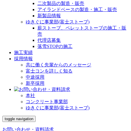
二次製品の製造・販売
アイランドベースの製造・施工・販売
新製品情報
ゆきぐに事業部(富士ストーブ)
薪ストーブ、ペレットストーブの施工・販
売
代理店募集
落雪STOPの施工
施工実績
採用情報
共に働く先輩からのメッセージ
富士コンを詳しく知る
中途採用
新卒採用
本社
コンクリート事業部
ゆきぐに事業部(富士ストーブ)
toggle navigation
お問い合わせ・資料請求