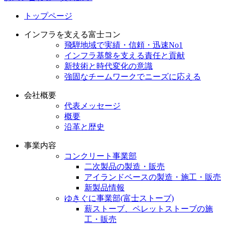
トップページ
インフラを支える富士コン
飛騨地域で実績・信頼・迅速No1
インフラ基盤を支える責任と貢献
新技術と時代変化の意識
強固なチームワークでニーズに応える
会社概要
代表メッセージ
概要
沿革と歴史
事業内容
コンクリート事業部
二次製品の製造・販売
アイランドベースの製造・施工・販売
新製品情報
ゆきぐに事業部(富士ストーブ)
薪ストーブ、ペレットストーブの施
工・販売