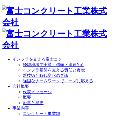
インフラを支える富士コン
飛騨地域で実績・信頼・迅速No1
インフラ基盤を支える責任と貢献
新技術と時代変化の意識
強固なチームワークでニーズに応える
会社概要
代表メッセージ
概要
沿革と歴史
事業内容
コンクリート事業部