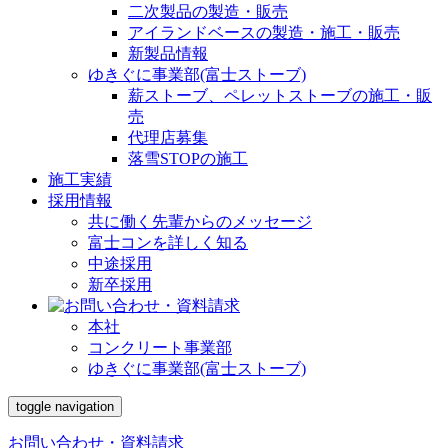
二次製品の製造・販売
アイランドベースの製造・施工・販売
新製品情報
ゆきぐに事業部(富士ストーブ)
薪ストーブ、ペレットストーブの施工・販
売
代理店募集
落雪STOPの施工
施工実績
採用情報
共に働く先輩からのメッセージ
富士コンを詳しく知る
中途採用
新卒採用
本社
コンクリート事業部
ゆきぐに事業部(富士ストーブ)
toggle navigation
お問い合わせ・資料請求