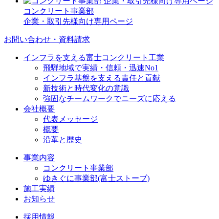
コンクリート事業部
企業・取引先様向け専用ページ
お問い合わせ・資料請求
インフラを支える富士コンクリート工業
飛騨地域で実績・信頼・迅速No1
インフラ基盤を支える責任と貢献
新技術と時代変化の意識
強固なチームワークでニーズに応える
会社概要
代表メッセージ
概要
沿革と歴史
事業内容
コンクリート事業部
ゆきぐに事業部(富士ストーブ)
施工実績
お知らせ
採用情報