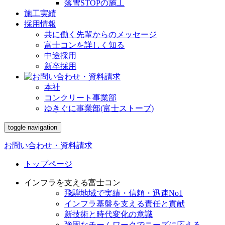
落雪STOPの施工
施工実績
採用情報
共に働く先輩からのメッセージ
富士コンを詳しく知る
中途採用
新卒採用
本社
コンクリート事業部
ゆきぐに事業部(富士ストーブ)
toggle navigation
お問い合わせ・資料請求
トップページ
インフラを支える富士コン
飛騨地域で実績・信頼・迅速No1
インフラ基盤を支える責任と貢献
新技術と時代変化の意識
強固なチームワークでニーズに応える