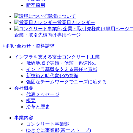
新卒採用
環境について
営業日カレンダー
企業・取引先様向け専用ページ
お問い合わせ・資料請求
インフラを支える富士コンクリート工業
飛騨地域で実績・信頼・迅速No1
インフラ基盤を支える責任と貢献
新技術と時代変化の意識
強固なチームワークでニーズに応える
会社概要
代表メッセージ
概要
沿革と歴史
事業内容
コンクリート事業部
ゆきぐに事業部(富士ストーブ)