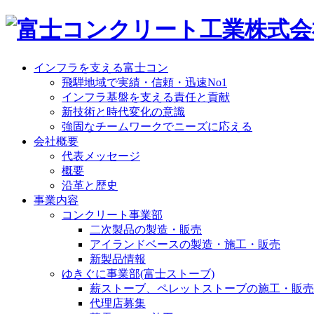
インフラを支える富士コン
飛騨地域で実績・信頼・迅速No1
インフラ基盤を支える責任と貢献
新技術と時代変化の意識
強固なチームワークでニーズに応える
会社概要
代表メッセージ
概要
沿革と歴史
事業内容
コンクリート事業部
二次製品の製造・販売
アイランドベースの製造・施工・販売
新製品情報
ゆきぐに事業部(富士ストーブ)
薪ストーブ、ペレットストーブの施工・販売
代理店募集