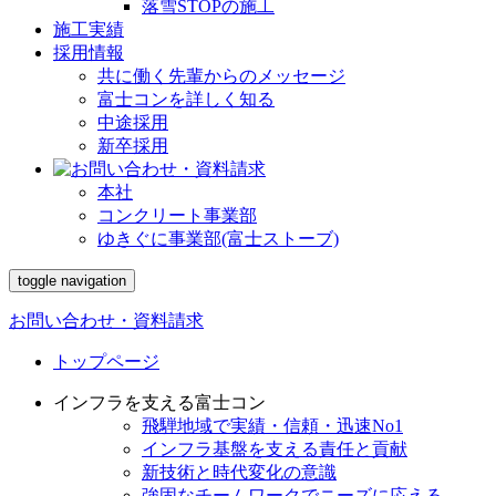
落雪STOPの施工
施工実績
採用情報
共に働く先輩からのメッセージ
富士コンを詳しく知る
中途採用
新卒採用
本社
コンクリート事業部
ゆきぐに事業部(富士ストーブ)
toggle navigation
お問い合わせ・資料請求
トップページ
インフラを支える富士コン
飛騨地域で実績・信頼・迅速No1
インフラ基盤を支える責任と貢献
新技術と時代変化の意識
強固なチームワークでニーズに応える