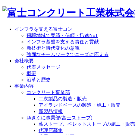
インフラを支える富士コン
飛騨地域で実績・信頼・迅速No1
インフラ基盤を支える責任と貢献
新技術と時代変化の意識
強固なチームワークでニーズに応える
会社概要
代表メッセージ
概要
沿革と歴史
事業内容
コンクリート事業部
二次製品の製造・販売
アイランドベースの製造・施工・販売
新製品情報
ゆきぐに事業部(富士ストーブ)
薪ストーブ、ペレットストーブの施工・販売
代理店募集