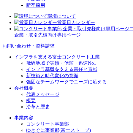
新卒採用
環境について
営業日カレンダー
企業・取引先様向け専用ページ
お問い合わせ・資料請求
インフラを支える富士コンクリート工業
飛騨地域で実績・信頼・迅速No1
インフラ基盤を支える責任と貢献
新技術と時代変化の意識
強固なチームワークでニーズに応える
会社概要
代表メッセージ
概要
沿革と歴史
事業内容
コンクリート事業部
ゆきぐに事業部(富士ストーブ)