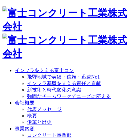
インフラを支える富士コン
飛騨地域で実績・信頼・迅速No1
インフラ基盤を支える責任と貢献
新技術と時代変化の意識
強固なチームワークでニーズに応える
会社概要
代表メッセージ
概要
沿革と歴史
事業内容
コンクリート事業部