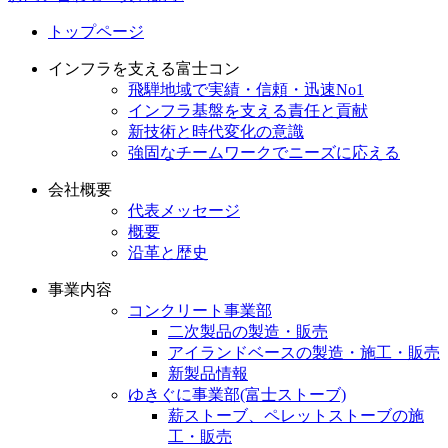
トップページ
インフラを支える富士コン
飛騨地域で実績・信頼・迅速No1
インフラ基盤を支える責任と貢献
新技術と時代変化の意識
強固なチームワークでニーズに応える
会社概要
代表メッセージ
概要
沿革と歴史
事業内容
コンクリート事業部
二次製品の製造・販売
アイランドベースの製造・施工・販売
新製品情報
ゆきぐに事業部(富士ストーブ)
薪ストーブ、ペレットストーブの施
工・販売