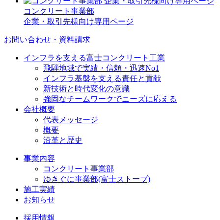
コンクリート事業部
企業・取引先様向け専用ページ
お問い合わせ・資料請求
インフラを支える富士コンクリート工業
飛騨地域で実績・信頼・迅速No1
インフラ基盤を支える責任と貢献
新技術と時代変化の意識
強固なチームワークでニーズに応える
会社概要
代表メッセージ
概要
沿革と歴史
事業内容
コンクリート事業部
ゆきぐに事業部(富士ストーブ)
施工実績
お知らせ
採用情報