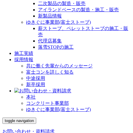
二次製品の製造・販売
アイランドベースの製造・施工・販売
新製品情報
ゆきぐに事業部(富士ストーブ)
薪ストーブ、ペレットストーブの施工・販
売
代理店募集
落雪STOPの施工
施工実績
採用情報
共に働く先輩からのメッセージ
富士コンを詳しく知る
中途採用
新卒採用
本社
コンクリート事業部
ゆきぐに事業部(富士ストーブ)
toggle navigation
お問い合わせ・資料請求