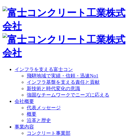
インフラを支える富士コン
飛騨地域で実績・信頼・迅速No1
インフラ基盤を支える責任と貢献
新技術と時代変化の意識
強固なチームワークでニーズに応える
会社概要
代表メッセージ
概要
沿革と歴史
事業内容
コンクリート事業部