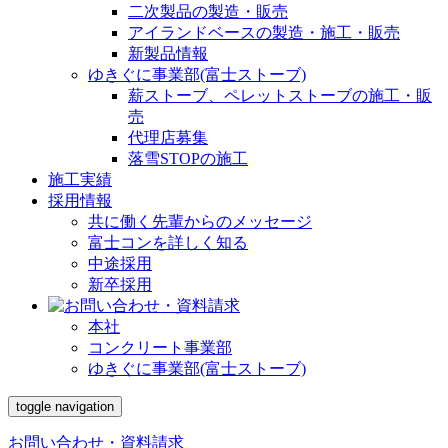
二次製品の製造・販売
アイランドベースの製造・施工・販売
新製品情報
ゆきぐに事業部(富士ストーブ)
薪ストーブ、ペレットストーブの施工・販
売
代理店募集
落雪STOPの施工
施工実績
採用情報
共に働く先輩からのメッセージ
富士コンを詳しく知る
中途採用
新卒採用
本社
コンクリート事業部
ゆきぐに事業部(富士ストーブ)
toggle navigation
お問い合わせ・資料請求