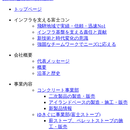
トップページ
インフラを支える富士コン
飛騨地域で実績・信頼・迅速No1
インフラ基盤を支える責任と貢献
新技術と時代変化の意識
強固なチームワークでニーズに応える
会社概要
代表メッセージ
概要
沿革と歴史
事業内容
コンクリート事業部
二次製品の製造・販売
アイランドベースの製造・施工・販売
新製品情報
ゆきぐに事業部(富士ストーブ)
薪ストーブ、ペレットストーブの施
工・販売