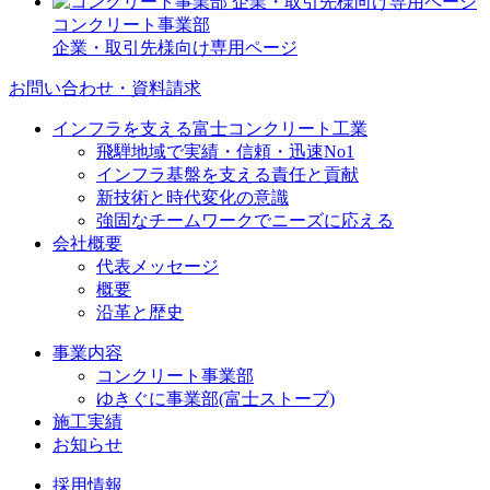
コンクリート事業部
企業・取引先様向け専用ページ
お問い合わせ・資料請求
インフラを支える富士コンクリート工業
飛騨地域で実績・信頼・迅速No1
インフラ基盤を支える責任と貢献
新技術と時代変化の意識
強固なチームワークでニーズに応える
会社概要
代表メッセージ
概要
沿革と歴史
事業内容
コンクリート事業部
ゆきぐに事業部(富士ストーブ)
施工実績
お知らせ
採用情報