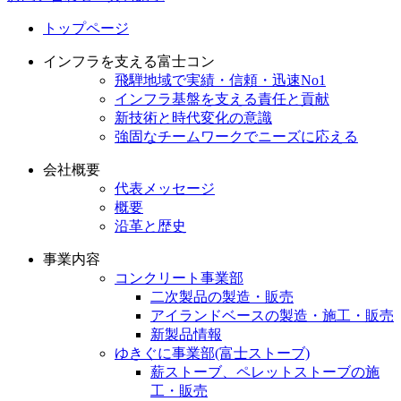
トップページ
インフラを支える富士コン
飛騨地域で実績・信頼・迅速No1
インフラ基盤を支える責任と貢献
新技術と時代変化の意識
強固なチームワークでニーズに応える
会社概要
代表メッセージ
概要
沿革と歴史
事業内容
コンクリート事業部
二次製品の製造・販売
アイランドベースの製造・施工・販売
新製品情報
ゆきぐに事業部(富士ストーブ)
薪ストーブ、ペレットストーブの施
工・販売