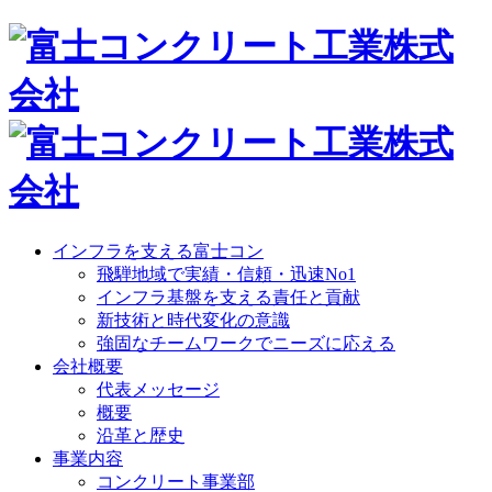
インフラを支える富士コン
飛騨地域で実績・信頼・迅速No1
インフラ基盤を支える責任と貢献
新技術と時代変化の意識
強固なチームワークでニーズに応える
会社概要
代表メッセージ
概要
沿革と歴史
事業内容
コンクリート事業部