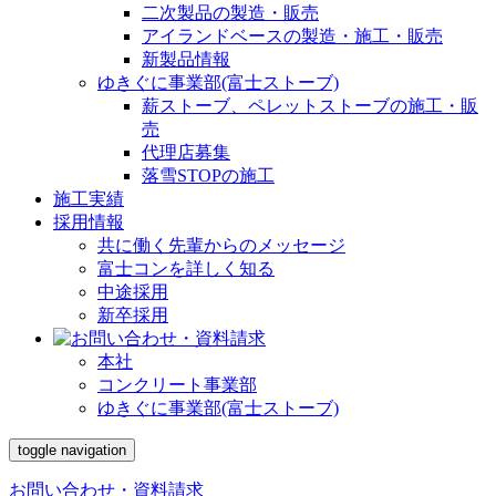
二次製品の製造・販売
アイランドベースの製造・施工・販売
新製品情報
ゆきぐに事業部(富士ストーブ)
薪ストーブ、ペレットストーブの施工・販
売
代理店募集
落雪STOPの施工
施工実績
採用情報
共に働く先輩からのメッセージ
富士コンを詳しく知る
中途採用
新卒採用
本社
コンクリート事業部
ゆきぐに事業部(富士ストーブ)
toggle navigation
お問い合わせ・資料請求