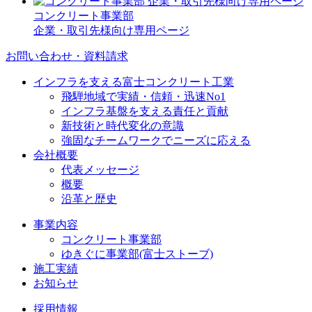
コンクリート事業部
企業・取引先様向け専用ページ
お問い合わせ・資料請求
インフラを支える富士コンクリート工業
飛騨地域で実績・信頼・迅速No1
インフラ基盤を支える責任と貢献
新技術と時代変化の意識
強固なチームワークでニーズに応える
会社概要
代表メッセージ
概要
沿革と歴史
事業内容
コンクリート事業部
ゆきぐに事業部(富士ストーブ)
施工実績
お知らせ
採用情報