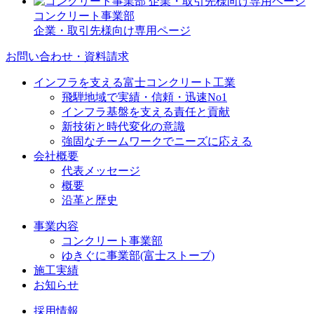
コンクリート事業部
企業・取引先様向け専用ページ
お問い合わせ・資料請求
インフラを支える富士コンクリート工業
飛騨地域で実績・信頼・迅速No1
インフラ基盤を支える責任と貢献
新技術と時代変化の意識
強固なチームワークでニーズに応える
会社概要
代表メッセージ
概要
沿革と歴史
事業内容
コンクリート事業部
ゆきぐに事業部(富士ストーブ)
施工実績
お知らせ
採用情報