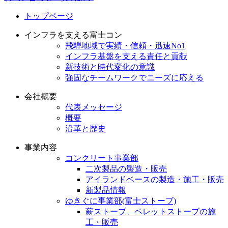
トップページ
インフラを支える富士コン
飛騨地域で実績・信頼・迅速No1
インフラ基盤を支える責任と貢献
新技術と時代変化の意識
強固なチームワークでニーズに応える
会社概要
代表メッセージ
概要
沿革と歴史
事業内容
コンクリート事業部
二次製品の製造・販売
アイランドベースの製造・施工・販売
新製品情報
ゆきぐに事業部(富士ストーブ)
薪ストーブ、ペレットストーブの施
工・販売