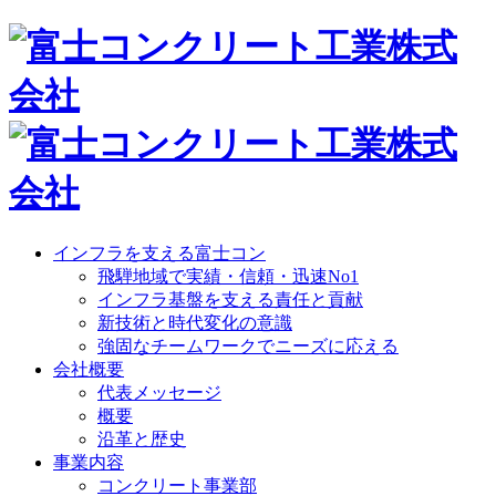
インフラを支える富士コン
飛騨地域で実績・信頼・迅速No1
インフラ基盤を支える責任と貢献
新技術と時代変化の意識
強固なチームワークでニーズに応える
会社概要
代表メッセージ
概要
沿革と歴史
事業内容
コンクリート事業部