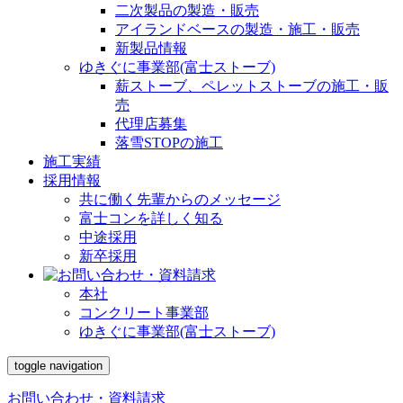
二次製品の製造・販売
アイランドベースの製造・施工・販売
新製品情報
ゆきぐに事業部(富士ストーブ)
薪ストーブ、ペレットストーブの施工・販
売
代理店募集
落雪STOPの施工
施工実績
採用情報
共に働く先輩からのメッセージ
富士コンを詳しく知る
中途採用
新卒採用
本社
コンクリート事業部
ゆきぐに事業部(富士ストーブ)
toggle navigation
お問い合わせ・資料請求