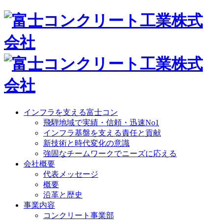
インフラを支える富士コン
飛騨地域で実績・信頼・迅速No1
インフラ基盤を支える責任と貢献
新技術と時代変化の意識
強固なチームワークでニーズに応える
会社概要
代表メッセージ
概要
沿革と歴史
事業内容
コンクリート事業部