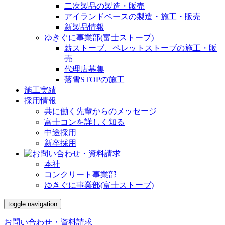
二次製品の製造・販売
アイランドベースの製造・施工・販売
新製品情報
ゆきぐに事業部(富士ストーブ)
薪ストーブ、ペレットストーブの施工・販
売
代理店募集
落雪STOPの施工
施工実績
採用情報
共に働く先輩からのメッセージ
富士コンを詳しく知る
中途採用
新卒採用
本社
コンクリート事業部
ゆきぐに事業部(富士ストーブ)
toggle navigation
お問い合わせ・資料請求