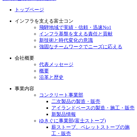
トップページ
インフラを支える富士コン
飛騨地域で実績・信頼・迅速No1
インフラ基盤を支える責任と貢献
新技術と時代変化の意識
強固なチームワークでニーズに応える
会社概要
代表メッセージ
概要
沿革と歴史
事業内容
コンクリート事業部
二次製品の製造・販売
アイランドベースの製造・施工・販売
新製品情報
ゆきぐに事業部(富士ストーブ)
薪ストーブ、ペレットストーブの施
工・販売