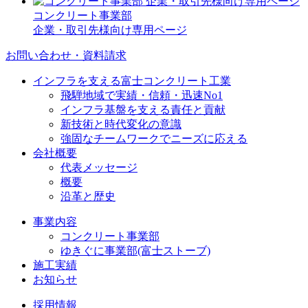
コンクリート事業部
企業・取引先様向け専用ページ
お問い合わせ・資料請求
インフラを支える富士コンクリート工業
飛騨地域で実績・信頼・迅速No1
インフラ基盤を支える責任と貢献
新技術と時代変化の意識
強固なチームワークでニーズに応える
会社概要
代表メッセージ
概要
沿革と歴史
事業内容
コンクリート事業部
ゆきぐに事業部(富士ストーブ)
施工実績
お知らせ
採用情報