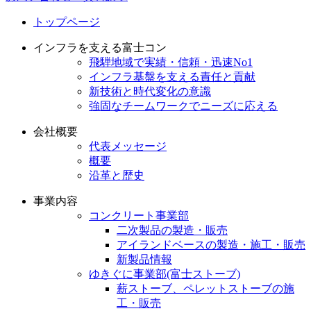
トップページ
インフラを支える富士コン
飛騨地域で実績・信頼・迅速No1
インフラ基盤を支える責任と貢献
新技術と時代変化の意識
強固なチームワークでニーズに応える
会社概要
代表メッセージ
概要
沿革と歴史
事業内容
コンクリート事業部
二次製品の製造・販売
アイランドベースの製造・施工・販売
新製品情報
ゆきぐに事業部(富士ストーブ)
薪ストーブ、ペレットストーブの施
工・販売