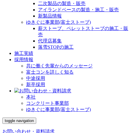
二次製品の製造・販売
アイランドベースの製造・施工・販売
新製品情報
ゆきぐに事業部(富士ストーブ)
薪ストーブ、ペレットストーブの施工・販
売
代理店募集
落雪STOPの施工
施工実績
採用情報
共に働く先輩からのメッセージ
富士コンを詳しく知る
中途採用
新卒採用
本社
コンクリート事業部
ゆきぐに事業部(富士ストーブ)
toggle navigation
お問い合わせ・資料請求