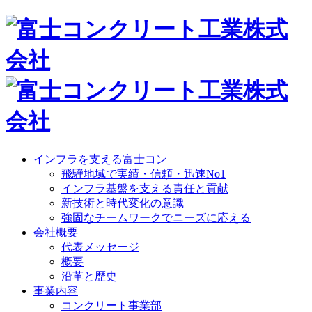
インフラを支える富士コン
飛騨地域で実績・信頼・迅速No1
インフラ基盤を支える責任と貢献
新技術と時代変化の意識
強固なチームワークでニーズに応える
会社概要
代表メッセージ
概要
沿革と歴史
事業内容
コンクリート事業部