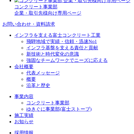
コンクリート事業部
企業・取引先様向け専用ページ
お問い合わせ・資料請求
インフラを支える富士コンクリート工業
飛騨地域で実績・信頼・迅速No1
インフラ基盤を支える責任と貢献
新技術と時代変化の意識
強固なチームワークでニーズに応える
会社概要
代表メッセージ
概要
沿革と歴史
事業内容
コンクリート事業部
ゆきぐに事業部(富士ストーブ)
施工実績
お知らせ
採用情報