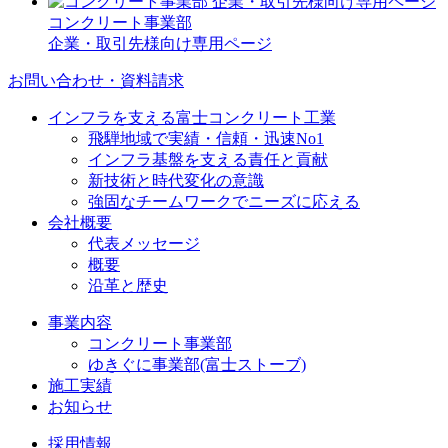
コンクリート事業部
企業・取引先様向け専用ページ
お問い合わせ・資料請求
インフラを支える富士コンクリート工業
飛騨地域で実績・信頼・迅速No1
インフラ基盤を支える責任と貢献
新技術と時代変化の意識
強固なチームワークでニーズに応える
会社概要
代表メッセージ
概要
沿革と歴史
事業内容
コンクリート事業部
ゆきぐに事業部(富士ストーブ)
施工実績
お知らせ
採用情報