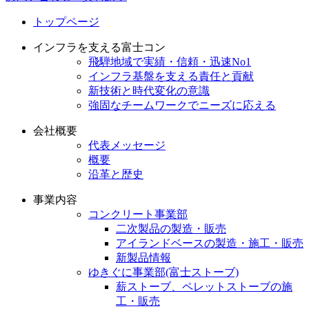
トップページ
インフラを支える富士コン
飛騨地域で実績・信頼・迅速No1
インフラ基盤を支える責任と貢献
新技術と時代変化の意識
強固なチームワークでニーズに応える
会社概要
代表メッセージ
概要
沿革と歴史
事業内容
コンクリート事業部
二次製品の製造・販売
アイランドベースの製造・施工・販売
新製品情報
ゆきぐに事業部(富士ストーブ)
薪ストーブ、ペレットストーブの施
工・販売