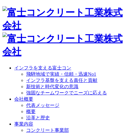
インフラを支える富士コン
飛騨地域で実績・信頼・迅速No1
インフラ基盤を支える責任と貢献
新技術と時代変化の意識
強固なチームワークでニーズに応える
会社概要
代表メッセージ
概要
沿革と歴史
事業内容
コンクリート事業部