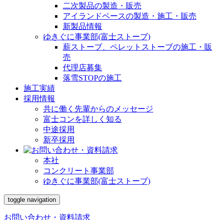
二次製品の製造・販売
アイランドベースの製造・施工・販売
新製品情報
ゆきぐに事業部(富士ストーブ)
薪ストーブ、ペレットストーブの施工・販
売
代理店募集
落雪STOPの施工
施工実績
採用情報
共に働く先輩からのメッセージ
富士コンを詳しく知る
中途採用
新卒採用
本社
コンクリート事業部
ゆきぐに事業部(富士ストーブ)
toggle navigation
お問い合わせ・資料請求