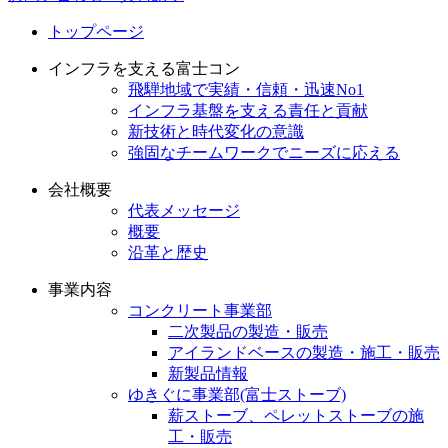
トップページ
インフラを支える富士コン
飛騨地域で実績・信頼・迅速No1
インフラ基盤を支える責任と貢献
新技術と時代変化の意識
強固なチームワークでニーズに応える
会社概要
代表メッセージ
概要
沿革と歴史
事業内容
コンクリート事業部
二次製品の製造・販売
アイランドベースの製造・施工・販売
新製品情報
ゆきぐに事業部(富士ストーブ)
薪ストーブ、ペレットストーブの施
工・販売