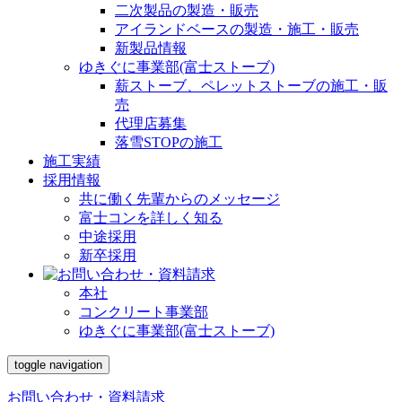
二次製品の製造・販売
アイランドベースの製造・施工・販売
新製品情報
ゆきぐに事業部(富士ストーブ)
薪ストーブ、ペレットストーブの施工・販
売
代理店募集
落雪STOPの施工
施工実績
採用情報
共に働く先輩からのメッセージ
富士コンを詳しく知る
中途採用
新卒採用
本社
コンクリート事業部
ゆきぐに事業部(富士ストーブ)
toggle navigation
お問い合わせ・資料請求