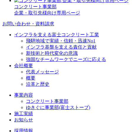
コンクリート事業部
企業・取引先様向け専用ページ
お問い合わせ・資料請求
インフラを支える富士コンクリート工業
飛騨地域で実績・信頼・迅速No1
インフラ基盤を支える責任と貢献
新技術と時代変化の意識
強固なチームワークでニーズに応える
会社概要
代表メッセージ
概要
沿革と歴史
事業内容
コンクリート事業部
ゆきぐに事業部(富士ストーブ)
施工実績
お知らせ
採用情報