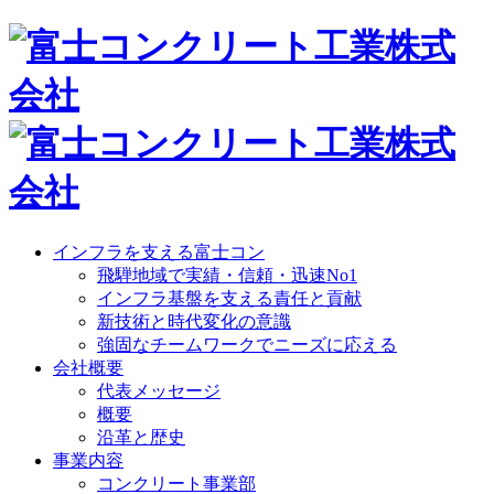
インフラを支える富士コン
飛騨地域で実績・信頼・迅速No1
インフラ基盤を支える責任と貢献
新技術と時代変化の意識
強固なチームワークでニーズに応える
会社概要
代表メッセージ
概要
沿革と歴史
事業内容
コンクリート事業部