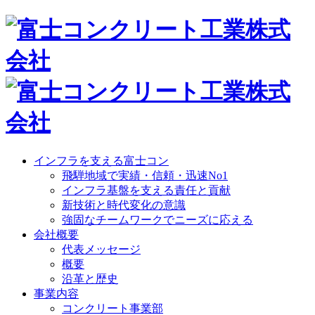
インフラを支える富士コン
飛騨地域で実績・信頼・迅速No1
インフラ基盤を支える責任と貢献
新技術と時代変化の意識
強固なチームワークでニーズに応える
会社概要
代表メッセージ
概要
沿革と歴史
事業内容
コンクリート事業部