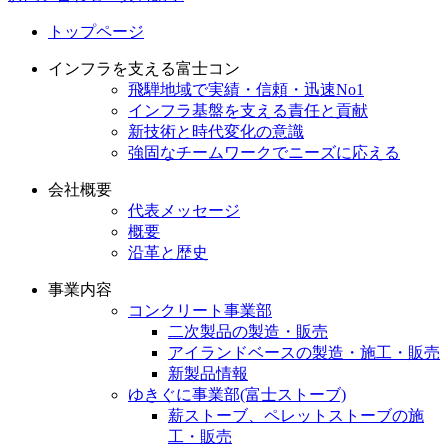
トップページ
インフラを支える富士コン
飛騨地域で実績・信頼・迅速No1
インフラ基盤を支える責任と貢献
新技術と時代変化の意識
強固なチームワークでニーズに応える
会社概要
代表メッセージ
概要
沿革と歴史
事業内容
コンクリート事業部
二次製品の製造・販売
アイランドベースの製造・施工・販売
新製品情報
ゆきぐに事業部(富士ストーブ)
薪ストーブ、ペレットストーブの施
工・販売