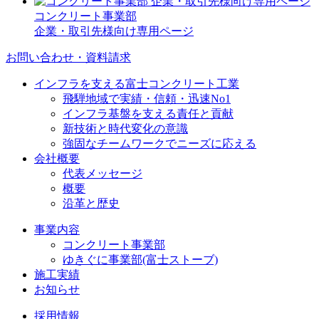
コンクリート事業部
企業・取引先様向け専用ページ
お問い合わせ・資料請求
インフラを支える富士コンクリート工業
飛騨地域で実績・信頼・迅速No1
インフラ基盤を支える責任と貢献
新技術と時代変化の意識
強固なチームワークでニーズに応える
会社概要
代表メッセージ
概要
沿革と歴史
事業内容
コンクリート事業部
ゆきぐに事業部(富士ストーブ)
施工実績
お知らせ
採用情報