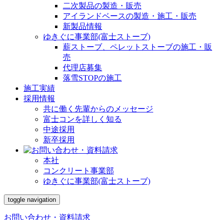
二次製品の製造・販売
アイランドベースの製造・施工・販売
新製品情報
ゆきぐに事業部(富士ストーブ)
薪ストーブ、ペレットストーブの施工・販
売
代理店募集
落雪STOPの施工
施工実績
採用情報
共に働く先輩からのメッセージ
富士コンを詳しく知る
中途採用
新卒採用
本社
コンクリート事業部
ゆきぐに事業部(富士ストーブ)
toggle navigation
お問い合わせ・資料請求