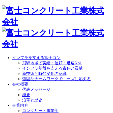
インフラを支える富士コン
飛騨地域で実績・信頼・迅速No1
インフラ基盤を支える責任と貢献
新技術と時代変化の意識
強固なチームワークでニーズに応える
会社概要
代表メッセージ
概要
沿革と歴史
事業内容
コンクリート事業部