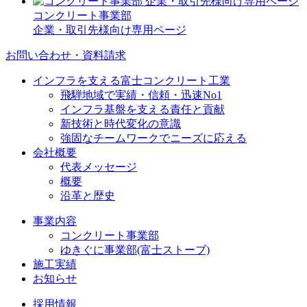
コンクリート事業部
企業・取引先様向け専用ページ
お問い合わせ・資料請求
インフラを支える富士コンクリート工業
飛騨地域で実績・信頼・迅速No1
インフラ基盤を支える責任と貢献
新技術と時代変化の意識
強固なチームワークでニーズに応える
会社概要
代表メッセージ
概要
沿革と歴史
事業内容
コンクリート事業部
ゆきぐに事業部(富士ストーブ)
施工実績
お知らせ
採用情報