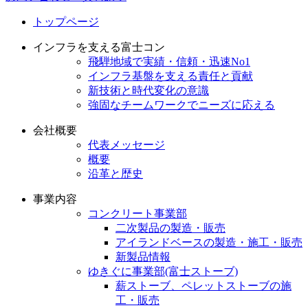
トップページ
インフラを支える富士コン
飛騨地域で実績・信頼・迅速No1
インフラ基盤を支える責任と貢献
新技術と時代変化の意識
強固なチームワークでニーズに応える
会社概要
代表メッセージ
概要
沿革と歴史
事業内容
コンクリート事業部
二次製品の製造・販売
アイランドベースの製造・施工・販売
新製品情報
ゆきぐに事業部(富士ストーブ)
薪ストーブ、ペレットストーブの施
工・販売