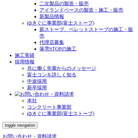
二次製品の製造・販売
アイランドベースの製造・施工・販売
新製品情報
ゆきぐに事業部(富士ストーブ)
薪ストーブ、ペレットストーブの施工・販
売
代理店募集
落雪STOPの施工
施工実績
採用情報
共に働く先輩からのメッセージ
富士コンを詳しく知る
中途採用
新卒採用
本社
コンクリート事業部
ゆきぐに事業部(富士ストーブ)
toggle navigation
お問い合わせ・資料請求