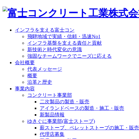
インフラを支える富士コン
飛騨地域で実績・信頼・迅速No1
インフラ基盤を支える責任と貢献
新技術と時代変化の意識
強固なチームワークでニーズに応える
会社概要
代表メッセージ
概要
沿革と歴史
事業内容
コンクリート事業部
二次製品の製造・販売
アイランドベースの製造・施工・販売
新製品情報
ゆきぐに事業部(富士ストーブ)
薪ストーブ、ペレットストーブの施工・販売
代理店募集