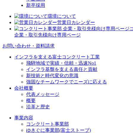
新卒採用
環境について
営業日カレンダー
企業・取引先様向け専用ページ
お問い合わせ・資料請求
インフラを支える富士コンクリート工業
飛騨地域で実績・信頼・迅速No1
インフラ基盤を支える責任と貢献
新技術と時代変化の意識
強固なチームワークでニーズに応える
会社概要
代表メッセージ
概要
沿革と歴史
事業内容
コンクリート事業部
ゆきぐに事業部(富士ストーブ)