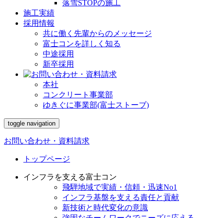
落雪STOPの施工
施工実績
採用情報
共に働く先輩からのメッセージ
富士コンを詳しく知る
中途採用
新卒採用
本社
コンクリート事業部
ゆきぐに事業部(富士ストーブ)
toggle navigation
お問い合わせ・資料請求
トップページ
インフラを支える富士コン
飛騨地域で実績・信頼・迅速No1
インフラ基盤を支える責任と貢献
新技術と時代変化の意識
強固なチームワークでニーズに応える