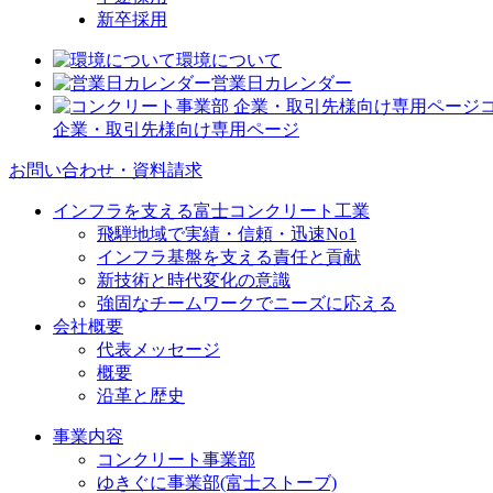
新卒採用
環境について
営業日カレンダー
企業・取引先様向け専用ページ
お問い合わせ・資料請求
インフラを支える富士コンクリート工業
飛騨地域で実績・信頼・迅速No1
インフラ基盤を支える責任と貢献
新技術と時代変化の意識
強固なチームワークでニーズに応える
会社概要
代表メッセージ
概要
沿革と歴史
事業内容
コンクリート事業部
ゆきぐに事業部(富士ストーブ)