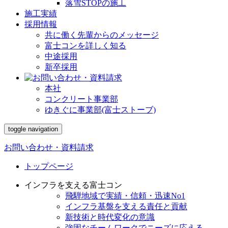
落雪STOPの施工
施工実績
採用情報
共に働く先輩からのメッセージ
富士コンを詳しく知る
中途採用
新卒採用
本社
コンクリート事業部
ゆきぐに事業部(富士ストーブ)
toggle navigation
お問い合わせ・資料請求
トップページ
インフラを支える富士コン
飛騨地域で実績・信頼・迅速No1
インフラ基盤を支える責任と貢献
新技術と時代変化の意識
強固なチームワークでニーズに応える