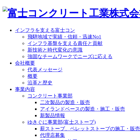
インフラを支える富士コン
飛騨地域で実績・信頼・迅速No1
インフラ基盤を支える責任と貢献
新技術と時代変化の意識
強固なチームワークでニーズに応える
会社概要
代表メッセージ
概要
沿革と歴史
事業内容
コンクリート事業部
二次製品の製造・販売
アイランドベースの製造・施工・販売
新製品情報
ゆきぐに事業部(富士ストーブ)
薪ストーブ、ペレットストーブの施工・販売
代理店募集