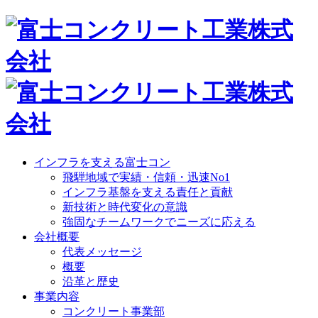
インフラを支える富士コン
飛騨地域で実績・信頼・迅速No1
インフラ基盤を支える責任と貢献
新技術と時代変化の意識
強固なチームワークでニーズに応える
会社概要
代表メッセージ
概要
沿革と歴史
事業内容
コンクリート事業部