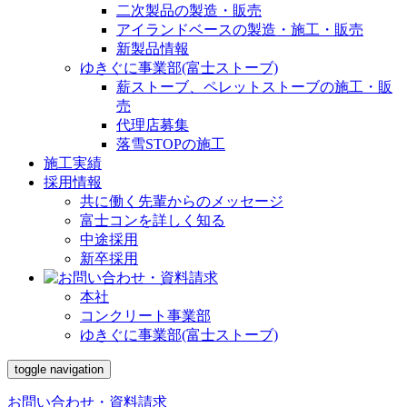
二次製品の製造・販売
アイランドベースの製造・施工・販売
新製品情報
ゆきぐに事業部(富士ストーブ)
薪ストーブ、ペレットストーブの施工・販
売
代理店募集
落雪STOPの施工
施工実績
採用情報
共に働く先輩からのメッセージ
富士コンを詳しく知る
中途採用
新卒採用
本社
コンクリート事業部
ゆきぐに事業部(富士ストーブ)
toggle navigation
お問い合わせ・資料請求