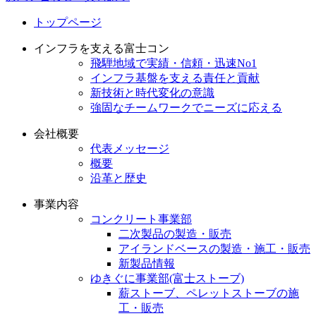
トップページ
インフラを支える富士コン
飛騨地域で実績・信頼・迅速No1
インフラ基盤を支える責任と貢献
新技術と時代変化の意識
強固なチームワークでニーズに応える
会社概要
代表メッセージ
概要
沿革と歴史
事業内容
コンクリート事業部
二次製品の製造・販売
アイランドベースの製造・施工・販売
新製品情報
ゆきぐに事業部(富士ストーブ)
薪ストーブ、ペレットストーブの施
工・販売