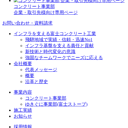
コンクリート事業部
企業・取引先様向け専用ページ
お問い合わせ・資料請求
インフラを支える富士コンクリート工業
飛騨地域で実績・信頼・迅速No1
インフラ基盤を支える責任と貢献
新技術と時代変化の意識
強固なチームワークでニーズに応える
会社概要
代表メッセージ
概要
沿革と歴史
事業内容
コンクリート事業部
ゆきぐに事業部(富士ストーブ)
施工実績
お知らせ
採用情報