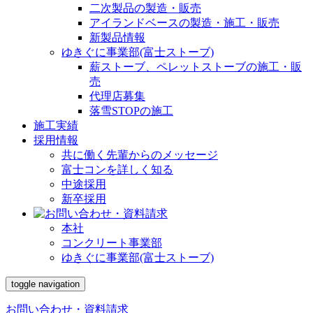
二次製品の製造・販売
アイランドベースの製造・施工・販売
新製品情報
ゆきぐに事業部(富士ストーブ)
薪ストーブ、ペレットストーブの施工・販
売
代理店募集
落雪STOPの施工
施工実績
採用情報
共に働く先輩からのメッセージ
富士コンを詳しく知る
中途採用
新卒採用
本社
コンクリート事業部
ゆきぐに事業部(富士ストーブ)
toggle navigation
お問い合わせ・資料請求