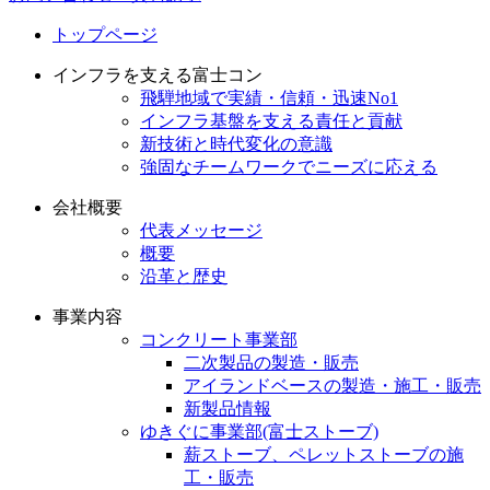
トップページ
インフラを支える富士コン
飛騨地域で実績・信頼・迅速No1
インフラ基盤を支える責任と貢献
新技術と時代変化の意識
強固なチームワークでニーズに応える
会社概要
代表メッセージ
概要
沿革と歴史
事業内容
コンクリート事業部
二次製品の製造・販売
アイランドベースの製造・施工・販売
新製品情報
ゆきぐに事業部(富士ストーブ)
薪ストーブ、ペレットストーブの施
工・販売