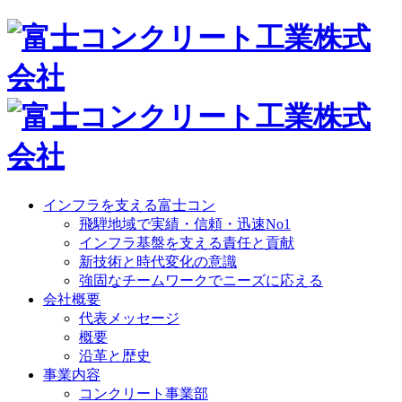
インフラを支える富士コン
飛騨地域で実績・信頼・迅速No1
インフラ基盤を支える責任と貢献
新技術と時代変化の意識
強固なチームワークでニーズに応える
会社概要
代表メッセージ
概要
沿革と歴史
事業内容
コンクリート事業部