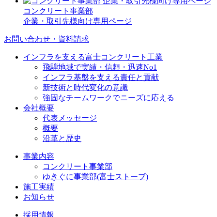
コンクリート事業部
企業・取引先様向け専用ページ
お問い合わせ・資料請求
インフラを支える富士コンクリート工業
飛騨地域で実績・信頼・迅速No1
インフラ基盤を支える責任と貢献
新技術と時代変化の意識
強固なチームワークでニーズに応える
会社概要
代表メッセージ
概要
沿革と歴史
事業内容
コンクリート事業部
ゆきぐに事業部(富士ストーブ)
施工実績
お知らせ
採用情報