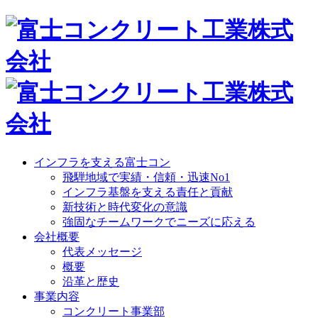
インフラを支える富士コン
飛騨地域で実績・信頼・迅速No1
インフラ基盤を支える責任と貢献
新技術と時代変化の意識
強固なチームワークでニーズに応える
会社概要
代表メッセージ
概要
沿革と歴史
事業内容
コンクリート事業部