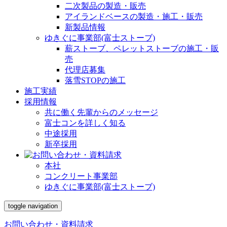
二次製品の製造・販売
アイランドベースの製造・施工・販売
新製品情報
ゆきぐに事業部(富士ストーブ)
薪ストーブ、ペレットストーブの施工・販
売
代理店募集
落雪STOPの施工
施工実績
採用情報
共に働く先輩からのメッセージ
富士コンを詳しく知る
中途採用
新卒採用
本社
コンクリート事業部
ゆきぐに事業部(富士ストーブ)
toggle navigation
お問い合わせ・資料請求