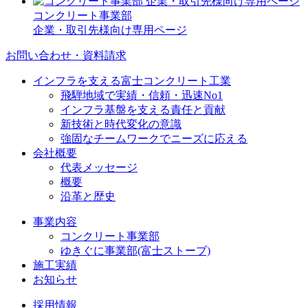
コンクリート事業部
企業・取引先様向け専用ページ
お問い合わせ・資料請求
インフラを支える富士コンクリート工業
飛騨地域で実績・信頼・迅速No1
インフラ基盤を支える責任と貢献
新技術と時代変化の意識
強固なチームワークでニーズに応える
会社概要
代表メッセージ
概要
沿革と歴史
事業内容
コンクリート事業部
ゆきぐに事業部(富士ストーブ)
施工実績
お知らせ
採用情報