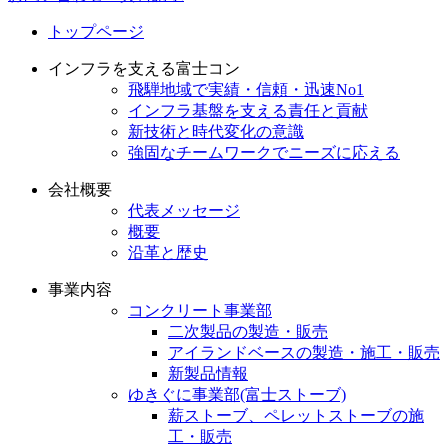
トップページ
インフラを支える富士コン
飛騨地域で実績・信頼・迅速No1
インフラ基盤を支える責任と貢献
新技術と時代変化の意識
強固なチームワークでニーズに応える
会社概要
代表メッセージ
概要
沿革と歴史
事業内容
コンクリート事業部
二次製品の製造・販売
アイランドベースの製造・施工・販売
新製品情報
ゆきぐに事業部(富士ストーブ)
薪ストーブ、ペレットストーブの施
工・販売