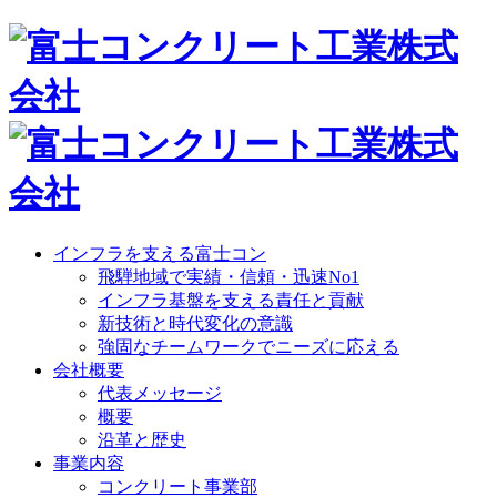
インフラを支える富士コン
飛騨地域で実績・信頼・迅速No1
インフラ基盤を支える責任と貢献
新技術と時代変化の意識
強固なチームワークでニーズに応える
会社概要
代表メッセージ
概要
沿革と歴史
事業内容
コンクリート事業部