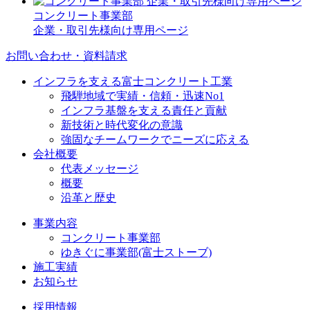
コンクリート事業部
企業・取引先様向け専用ページ
お問い合わせ・資料請求
インフラを支える富士コンクリート工業
飛騨地域で実績・信頼・迅速No1
インフラ基盤を支える責任と貢献
新技術と時代変化の意識
強固なチームワークでニーズに応える
会社概要
代表メッセージ
概要
沿革と歴史
事業内容
コンクリート事業部
ゆきぐに事業部(富士ストーブ)
施工実績
お知らせ
採用情報