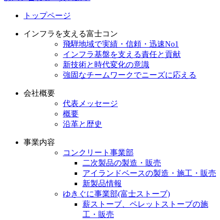
トップページ
インフラを支える富士コン
飛騨地域で実績・信頼・迅速No1
インフラ基盤を支える責任と貢献
新技術と時代変化の意識
強固なチームワークでニーズに応える
会社概要
代表メッセージ
概要
沿革と歴史
事業内容
コンクリート事業部
二次製品の製造・販売
アイランドベースの製造・施工・販売
新製品情報
ゆきぐに事業部(富士ストーブ)
薪ストーブ、ペレットストーブの施
工・販売