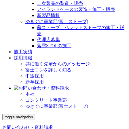
二次製品の製造・販売
アイランドベースの製造・施工・販売
新製品情報
ゆきぐに事業部(富士ストーブ)
薪ストーブ、ペレットストーブの施工・販
売
代理店募集
落雪STOPの施工
施工実績
採用情報
共に働く先輩からのメッセージ
富士コンを詳しく知る
中途採用
新卒採用
本社
コンクリート事業部
ゆきぐに事業部(富士ストーブ)
toggle navigation
お問い合わせ・資料請求