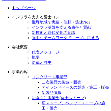
トップページ
インフラを支える富士コン
飛騨地域で実績・信頼・迅速No1
インフラ基盤を支える責任と貢献
新技術と時代変化の意識
強固なチームワークでニーズに応える
会社概要
代表メッセージ
概要
沿革と歴史
事業内容
コンクリート事業部
二次製品の製造・販売
アイランドベースの製造・施工・販売
新製品情報
ゆきぐに事業部(富士ストーブ)
薪ストーブ、ペレットストーブの施
工・販売