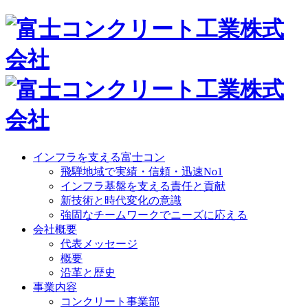
インフラを支える富士コン
飛騨地域で実績・信頼・迅速No1
インフラ基盤を支える責任と貢献
新技術と時代変化の意識
強固なチームワークでニーズに応える
会社概要
代表メッセージ
概要
沿革と歴史
事業内容
コンクリート事業部