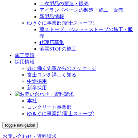
二次製品の製造・販売
アイランドベースの製造・施工・販売
新製品情報
ゆきぐに事業部(富士ストーブ)
薪ストーブ、ペレットストーブの施工・販
売
代理店募集
落雪STOPの施工
施工実績
採用情報
共に働く先輩からのメッセージ
富士コンを詳しく知る
中途採用
新卒採用
本社
コンクリート事業部
ゆきぐに事業部(富士ストーブ)
toggle navigation
お問い合わせ・資料請求