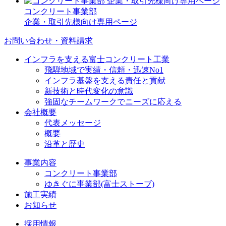
コンクリート事業部
企業・取引先様向け専用ページ
お問い合わせ・資料請求
インフラを支える富士コンクリート工業
飛騨地域で実績・信頼・迅速No1
インフラ基盤を支える責任と貢献
新技術と時代変化の意識
強固なチームワークでニーズに応える
会社概要
代表メッセージ
概要
沿革と歴史
事業内容
コンクリート事業部
ゆきぐに事業部(富士ストーブ)
施工実績
お知らせ
採用情報