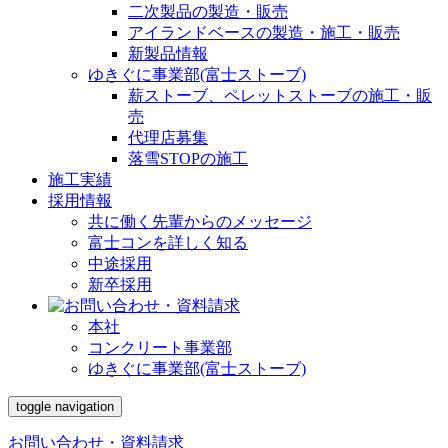
二次製品の製造・販売
アイランドベースの製造・施工・販売
新製品情報
ゆきぐに事業部(富士ストーブ)
薪ストーブ、ペレットストーブの施工・販
売
代理店募集
落雪STOPの施工
施工実績
採用情報
共に働く先輩からのメッセージ
富士コンを詳しく知る
中途採用
新卒採用
本社
コンクリート事業部
ゆきぐに事業部(富士ストーブ)
toggle navigation
お問い合わせ・資料請求