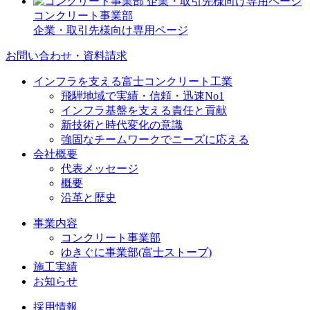
コンクリート事業部
企業・取引先様向け専用ページ
お問い合わせ・資料請求
インフラを支える富士コンクリート工業
飛騨地域で実績・信頼・迅速No1
インフラ基盤を支える責任と貢献
新技術と時代変化の意識
強固なチームワークでニーズに応える
会社概要
代表メッセージ
概要
沿革と歴史
事業内容
コンクリート事業部
ゆきぐに事業部(富士ストーブ)
施工実績
お知らせ
採用情報