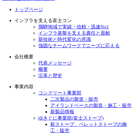
トップページ
インフラを支える富士コン
飛騨地域で実績・信頼・迅速No1
インフラ基盤を支える責任と貢献
新技術と時代変化の意識
強固なチームワークでニーズに応える
会社概要
代表メッセージ
概要
沿革と歴史
事業内容
コンクリート事業部
二次製品の製造・販売
アイランドベースの製造・施工・販売
新製品情報
ゆきぐに事業部(富士ストーブ)
薪ストーブ、ペレットストーブの施
工・販売