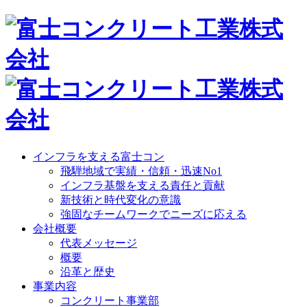
インフラを支える富士コン
飛騨地域で実績・信頼・迅速No1
インフラ基盤を支える責任と貢献
新技術と時代変化の意識
強固なチームワークでニーズに応える
会社概要
代表メッセージ
概要
沿革と歴史
事業内容
コンクリート事業部