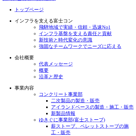
トップページ
インフラを支える富士コン
飛騨地域で実績・信頼・迅速No1
インフラ基盤を支える責任と貢献
新技術と時代変化の意識
強固なチームワークでニーズに応える
会社概要
代表メッセージ
概要
沿革と歴史
事業内容
コンクリート事業部
二次製品の製造・販売
アイランドベースの製造・施工・販売
新製品情報
ゆきぐに事業部(富士ストーブ)
薪ストーブ、ペレットストーブの施
工・販売