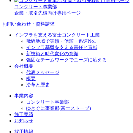
コンクリート事業部
企業・取引先様向け専用ページ
お問い合わせ・資料請求
インフラを支える富士コンクリート工業
飛騨地域で実績・信頼・迅速No1
インフラ基盤を支える責任と貢献
新技術と時代変化の意識
強固なチームワークでニーズに応える
会社概要
代表メッセージ
概要
沿革と歴史
事業内容
コンクリート事業部
ゆきぐに事業部(富士ストーブ)
施工実績
お知らせ
採用情報