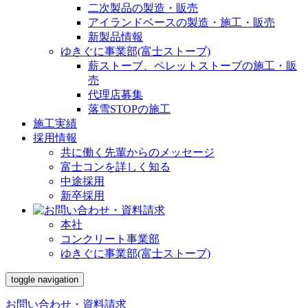
二次製品の製造・販売
アイランドベースの製造・施工・販売
新製品情報
ゆきぐに事業部(富士ストーブ)
薪ストーブ、ペレットストーブの施工・販
売
代理店募集
落雪STOPの施工
施工実績
採用情報
共に働く先輩からのメッセージ
富士コンを詳しく知る
中途採用
新卒採用
本社
コンクリート事業部
ゆきぐに事業部(富士ストーブ)
toggle navigation
お問い合わせ・資料請求