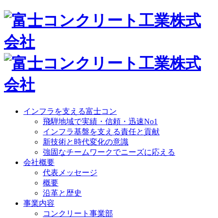
インフラを支える富士コン
飛騨地域で実績・信頼・迅速No1
インフラ基盤を支える責任と貢献
新技術と時代変化の意識
強固なチームワークでニーズに応える
会社概要
代表メッセージ
概要
沿革と歴史
事業内容
コンクリート事業部